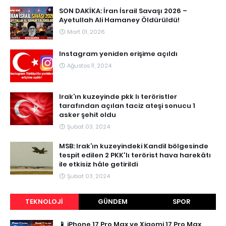
SON DAKİKA: İran İsrail Savaşı 2026 –
Ayetullah Ali Hamaney Öldürüldü!
Mart 01, 2026
Instagram yeniden erişime açıldı
Ağustos 11, 2024
Irak’ın kuzeyinde pkk lı teröristler
tarafından açılan taciz ateşi sonucu 1
asker şehit oldu
Şubat 03, 2024
MSB: Irak’ın kuzeyindeki Kandil bölgesinde
tespit edilen 2 PKK'lı terörist hava harekâtı
ile etkisiz hâle getirildi
Şubat 03, 2024
TEKNOLOJI
GÜNDEM
SPOR
📱 iPhone 17 Pro Max ve Xiaomi 17 Pro Max