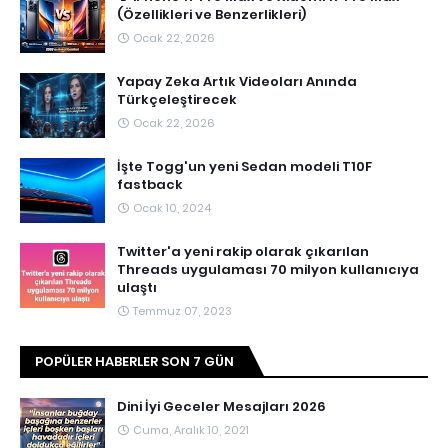
(Özellikleri ve Benzerlikleri)
Ocak 22, 2026
Yapay Zeka Artık Videoları Anında
Türkçeleştirecek
Ocak 22, 2026
İşte Togg'un yeni Sedan modeli T10F
fastback
Ocak 10, 2024
Twitter'a yeni rakip olarak çıkarılan
Threads uygulaması 70 milyon kullanıcıya
ulaştı
Temmuz 07, 2023
POPÜLER HABERLER SON 7 GÜN
Dini İyi Geceler Mesajları 2026
Cuma, Aralık 10, 2021