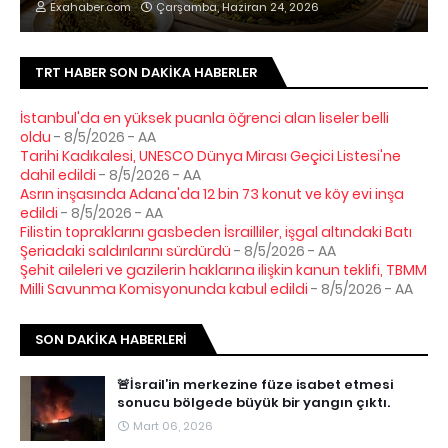
Exahaber.com
Çarşamba, Haziran 24, 2026
TRT HABER SON DAKIKA HABERLER
İstanbul'da en yüksek puanla öğrenci alan liseler belli
oldu
- 8/5/2026
- AA
Tarihi Kadıkalesi, UNESCO Dünya Mirası Geçici Listesi'ne
dahil edildi
- 8/5/2026
- AA
Asrın inşasında Adana'da 12 bin 73 konut ve köy evi inşa
edildi
- 8/5/2026
- AA
Filistin topraklarını gasbeden İsrailliler, işgal altındaki Batı
Şeriadaki saldırılarını sürdürdü
- 8/5/2026
- AA
Şehit aileleri ve gazilerin haklarına ilişkin kanun teklifi, TBMM
Milli Savunma Komisyonunda kabul edildi
- 8/5/2026
- AA
SON DAKIKA HABERLERI
🚨İsrail’in merkezine füze isabet etmesi
sonucu bölgede büyük bir yangın çıktı.
Mart 06, 2026