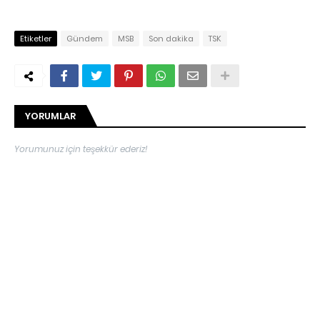
Etiketler
Gündem
MSB
Son dakika
TSK
YORUMLAR
Yorumunuz için teşekkür ederiz!