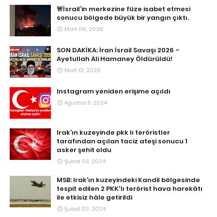
🚨İsrail’in merkezine füze isabet etmesi
sonucu bölgede büyük bir yangın çıktı.
Mart 06, 2026
SON DAKİKA: İran İsrail Savaşı 2026 –
Ayetullah Ali Hamaney Öldürüldü!
Mart 01, 2026
Instagram yeniden erişime açıldı
Ağustos 11, 2024
Irak’ın kuzeyinde pkk lı teröristler
tarafından açılan taciz ateşi sonucu 1
asker şehit oldu
Şubat 03, 2024
MSB: Irak’ın kuzeyindeki Kandil bölgesinde
tespit edilen 2 PKK'lı terörist hava harekâtı
ile etkisiz hâle getirildi
Şubat 03, 2024