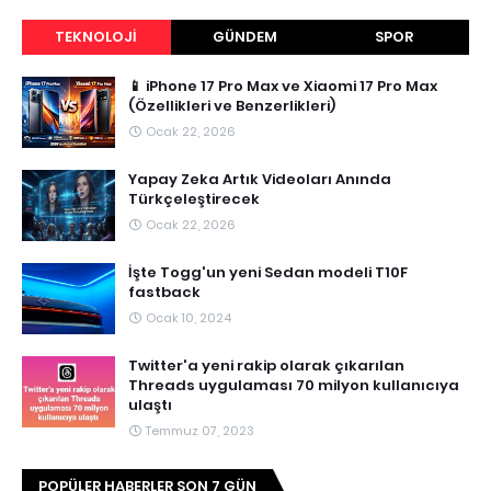
TEKNOLOJI
GÜNDEM
SPOR
📱 iPhone 17 Pro Max ve Xiaomi 17 Pro Max
(Özellikleri ve Benzerlikleri)
Ocak 22, 2026
Yapay Zeka Artık Videoları Anında
Türkçeleştirecek
Ocak 22, 2026
İşte Togg'un yeni Sedan modeli T10F
fastback
Ocak 10, 2024
Twitter'a yeni rakip olarak çıkarılan
Threads uygulaması 70 milyon kullanıcıya
ulaştı
Temmuz 07, 2023
POPÜLER HABERLER SON 7 GÜN