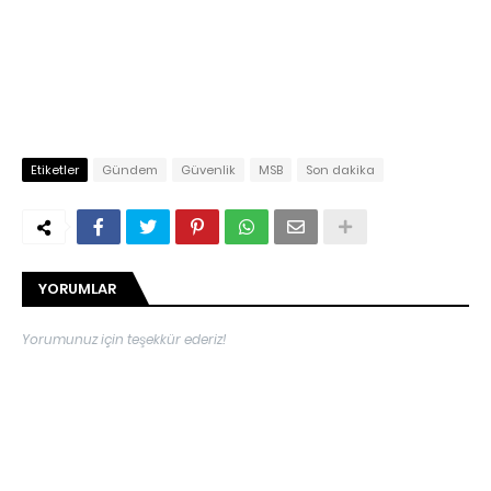
Etiketler
Gündem
Güvenlik
MSB
Son dakika
YORUMLAR
Yorumunuz için teşekkür ederiz!