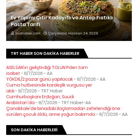
Ev Yapımı Çıtır Kadayıflı ve Antep Fıstıklı
Pasta Tarifi
Exahaber.com
Çarşamba, Haziran 24, 2026
TRT HABER SON DAKIKA HABERLER
ASELSAN'ın geliştirdiği TOLUN Pden tam
isabet
- 8/7/2026
- AA
YÖKDİL/2 pazar günü yapılacak
- 8/7/2026
- AA
Cuma hutbesinde kardeşlik vurgusu yer
aldı
- 8/7/2026
- TRT Haber
Cumhurbaşkanı Erdoğan, Suudi
Arabistan'da
- 8/7/2026
- TRT Haber-AA
Çanakkale'de binadaki ilaçlamadan zehirlendiği öne
sürülen çocuk öldü, anne yoğun bakımda
- 8/7/2026
- AA
SON DAKIKA HABERLERI