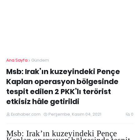
Ana Sayfa
Gündem
Msb: Irak’ın kuzeyindeki Pençe
Kaplan operasyon bölgesinde
tespit edilen 2 PKK’lı terörist
etkisiz hâle getirildi
Exahaber.com
Perşembe, Kasım 04, 2021
0
Msb: Irak’ın kuzeyindeki Pençe