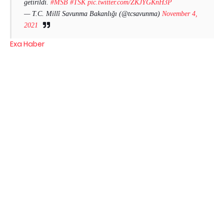
getirildi.
#MSB
#TSK
pic.twitter.com/ZKJYGKnH3P
— T.C. Millî Savunma Bakanlığı (@tcsavunma)
November 4,
2021
Exa Haber