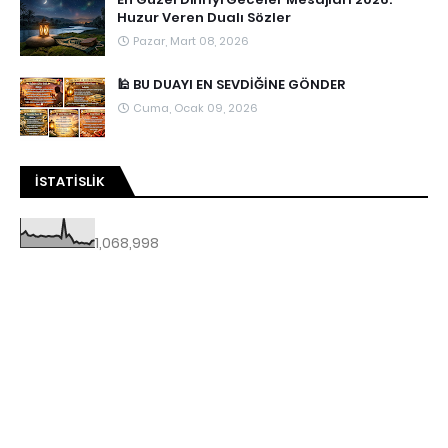
Huzur Veren Dualı Sözler
Pazar, Mart 08, 2026
🕌 BU DUAYI EN SEVDİĞİNE GÖNDER
Cuma, Ocak 09, 2026
İSTATISLIK
1,068,998