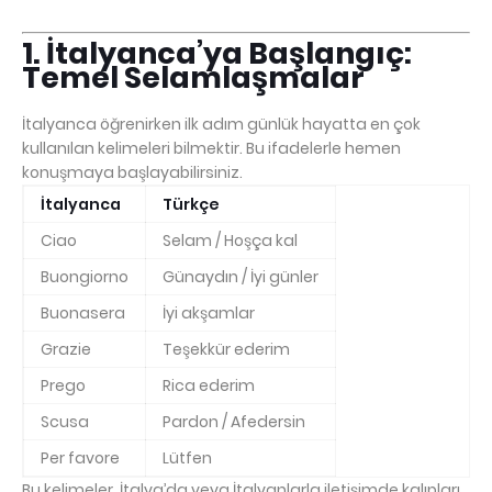
1. İtalyanca’ya Başlangıç:
Temel Selamlaşmalar
İtalyanca öğrenirken ilk adım günlük hayatta en çok
kullanılan kelimeleri bilmektir. Bu ifadelerle hemen
konuşmaya başlayabilirsiniz.
İtalyanca
Türkçe
Ciao
Selam / Hoşça kal
Buongiorno
Günaydın / İyi günler
Buonasera
İyi akşamlar
Grazie
Teşekkür ederim
Prego
Rica ederim
Scusa
Pardon / Afedersin
Per favore
Lütfen
Bu kelimeler, İtalya’da veya İtalyanlarla iletişimde kalıpları