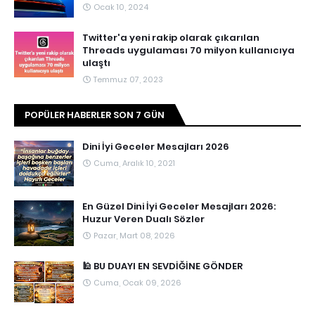
Ocak 10, 2024
Twitter'a yeni rakip olarak çıkarılan
Threads uygulaması 70 milyon kullanıcıya
ulaştı
Temmuz 07, 2023
POPÜLER HABERLER SON 7 GÜN
Dini İyi Geceler Mesajları 2026
Cuma, Aralık 10, 2021
En Güzel Dini İyi Geceler Mesajları 2026:
Huzur Veren Dualı Sözler
Pazar, Mart 08, 2026
🕌 BU DUAYI EN SEVDİĞİNE GÖNDER
Cuma, Ocak 09, 2026