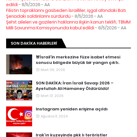
edildi
- 8/5/2026
- AA
Filistin topraklarını gasbeden İsrailliler, işgal altındaki Batı
Şeriadaki saldırılarını sürdürdü
- 8/5/2026
- AA
Şehit aileleri ve gazilerin haklarına ilişkin kanun teklifi, TBMM
Milli Savunma Komisyonunda kabul edildi
- 8/5/2026
- AA
SON DAKIKA HABERLERI
🚨İsrail’in merkezine füze isabet etmesi
sonucu bölgede büyük bir yangın çıktı.
Mart 06, 2026
SON DAKİKA: İran İsrail Savaşı 2026 –
Ayetullah Ali Hamaney Öldürüldü!
Mart 01, 2026
Instagram yeniden erişime açıldı
Ağustos 11, 2024
Irak’ın kuzeyinde pkk lı teröristler