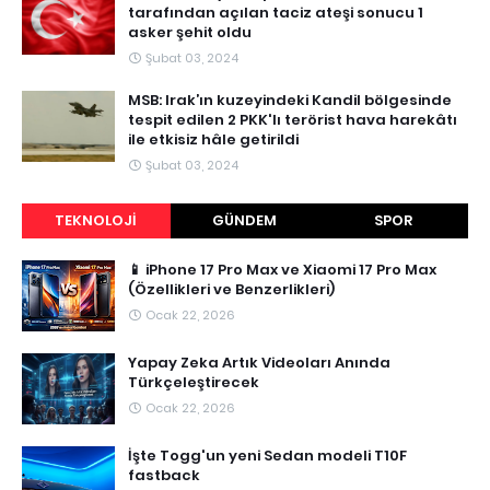
tarafından açılan taciz ateşi sonucu 1
asker şehit oldu
Şubat 03, 2024
MSB: Irak’ın kuzeyindeki Kandil bölgesinde
tespit edilen 2 PKK'lı terörist hava harekâtı
ile etkisiz hâle getirildi
Şubat 03, 2024
TEKNOLOJI
GÜNDEM
SPOR
📱 iPhone 17 Pro Max ve Xiaomi 17 Pro Max
(Özellikleri ve Benzerlikleri)
Ocak 22, 2026
Yapay Zeka Artık Videoları Anında
Türkçeleştirecek
Ocak 22, 2026
İşte Togg'un yeni Sedan modeli T10F
fastback