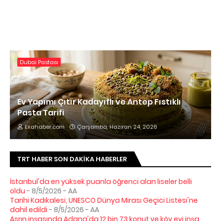
Dubai Pastası
Ev Yapımı Çıtır Kadayıflı ve Antep Fıstıklı
Pasta Tarifi
Exahaber.com
Çarşamba, Haziran 24, 2026
TRT HABER SON DAKIKA HABERLER
İstanbul'da en yüksek puanla öğrenci alan liseler belli
oldu
- 8/5/2026
- AA
Tarihi Kadıkalesi, UNESCO Dünya Mirası Geçici Listesi'ne
dahil edildi
- 8/5/2026
- AA
Asrın inşasında Adana'da 12 bin 73 konut ve köy evi inşa