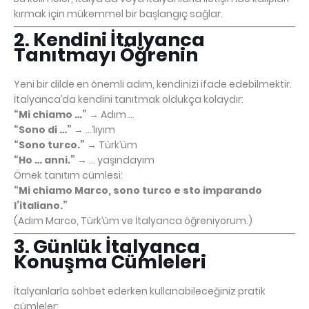
kırmak için mükemmel bir başlangıç sağlar.
2. Kendini İtalyanca
Tanıtmayı Öğrenin
Yeni bir dilde en önemli adım, kendinizi ifade edebilmektir.
İtalyanca’da kendini tanıtmak oldukça kolaydır:
“Mi chiamo …”
→ Adım …
“Sono di …”
→ …’lıyım
“Sono turco.”
→ Türk’üm
“Ho … anni.”
→ … yaşındayım
Örnek tanıtım cümlesi:
“Mi chiamo Marco, sono turco e sto imparando
l’italiano.”
(Adım Marco, Türk’üm ve İtalyanca öğreniyorum.)
3. Günlük İtalyanca
Konuşma Cümleleri
İtalyanlarla sohbet ederken kullanabileceğiniz pratik
cümleler: