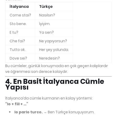
İtalyanca
Türkçe
Come stai?
Nasılsın?
Sto bene.
İyiyim.
E tu?
Ya sen?
Che fai?
Ne yapıyorsun?
Tutto ok.
Her şey yolunda.
Dove sei?
Neredesin?
Bu cümleler, günlük konuşmada en çok geçen kalıplardır
ve öğrenmesi son derece kolaydır.
4. En Basit İtalyanca Cümle
Yapısı
İtalyanca’da cümle kurmanın en kolay yöntemi:
“Io + fiil + …”
Io parlo turco.
→ Ben Türkçe konuşuyorum.