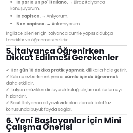
Io parlo un po’ italiano.
→ Biraz İtalyanca
konuşuyorum.
Io capisco.
→ Anlıyorum.
Non capisco.
→ Anlamıyorum.
İngilizce bilenler için İtalyanca cümle yapısı oldukça
tanıdıktır ve öğrenmesi hızlıdır.
5. İtalyanca Öğrenirken
Dikkat Edilmesi Gerekenler
✔
Her gün 10 dakika pratik yapmak
, dili kalıcı hale getirir.
✔ Kelime ezberlemek yerine
cümle içinde öğrenmek
daha etkilidir.
✔ İtalyan müzikleri dinleyerek kulağı alıştırmak ilerlemeyi
hızlandırır.
✔ Basit İtalyanca altyazılı videolar izlemek telaffuz
konusunda büyük fayda sağlar.
6. Yeni Başlayanlar İçin Mini
Çalışma Önerisi