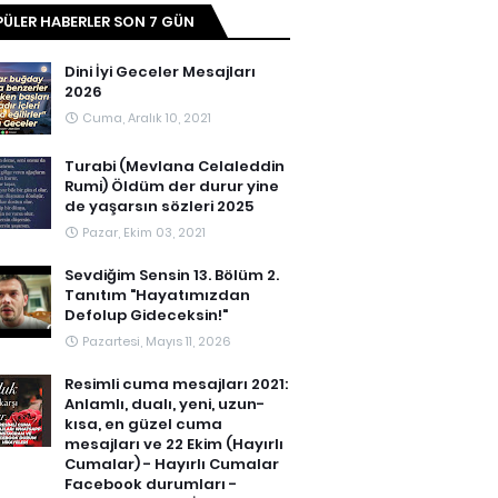
ÜLER HABERLER SON 7 GÜN
Dini İyi Geceler Mesajları
2026
Cuma, Aralık 10, 2021
Turabi (Mevlana Celaleddin
Rumi) Öldüm der durur yine
de yaşarsın sözleri 2025
Pazar, Ekim 03, 2021
Sevdiğim Sensin 13. Bölüm 2.
Tanıtım "Hayatımızdan
Defolup Gideceksin!"
Pazartesi, Mayıs 11, 2026
Resimli cuma mesajları 2021:
Anlamlı, dualı, yeni, uzun-
kısa, en güzel cuma
mesajları ve 22 Ekim (Hayırlı
Cumalar) - Hayırlı Cumalar
Facebook durumları -