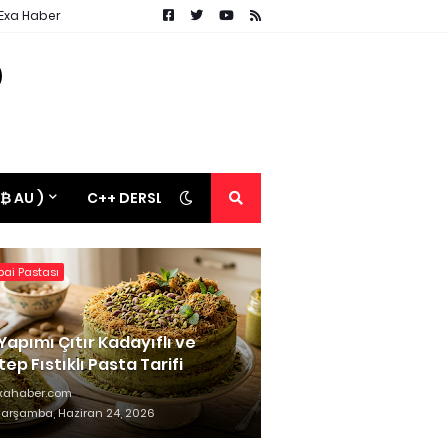
 Exa Haber
 ₿ AU )
C++ DERSLERİ
ai Pastası
Yapımı Çıtır Kadayıflı ve
ep Fıstıklı Pasta Tarifi
xahaber.com
arşamba, Haziran 24, 2026