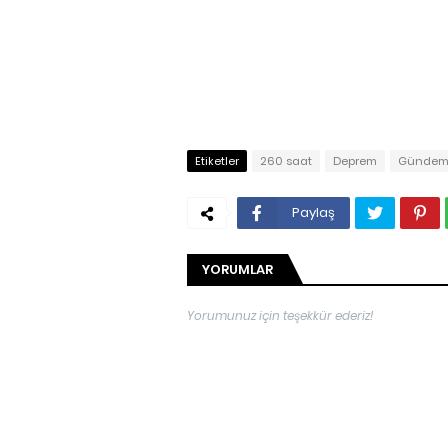
Etiketler
260 saat
Deprem
Günde
Paylaş
YORUMLAR
Yorumunuz için teşekkür ederiz!