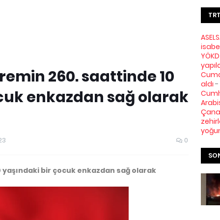
TRT
ASELS
isabe
YÖKDİ
yapıl
emin 260. saattinde 10
Cuma 
aldı
-
ocuk enkazdan sağ olarak
Cumh
Arabi
Çanak
zehir
yoğu
23
0
SON
0 yaşındaki bir çocuk enkazdan sağ olarak