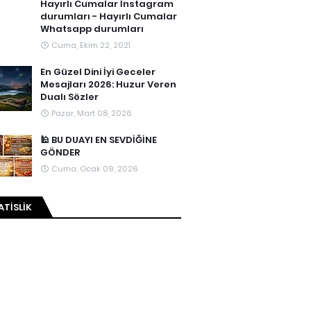
Hayırlı Cumalar İnstagram
durumları - Hayırlı Cumalar
Whatsapp durumları
Cuma, Ekim 22, 2021
En Güzel Dini İyi Geceler
Mesajları 2026: Huzur Veren
Dualı Sözler
Pazar, Mart 08, 2026
🕌 BU DUAYI EN SEVDİĞİNE
GÖNDER
Cuma, Ocak 09, 2026
ATISLIK