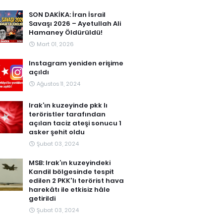
SON DAKİKA: İran İsrail
Savaşı 2026 – Ayetullah Ali
Hamaney Öldürüldü!
Mart 01, 2026
Instagram yeniden erişime
açıldı
Ağustos 11, 2024
Irak’ın kuzeyinde pkk lı
teröristler tarafından
açılan taciz ateşi sonucu 1
asker şehit oldu
Şubat 03, 2024
MSB: Irak’ın kuzeyindeki
Kandil bölgesinde tespit
edilen 2 PKK'lı terörist hava
harekâtı ile etkisiz hâle
getirildi
Şubat 03, 2024