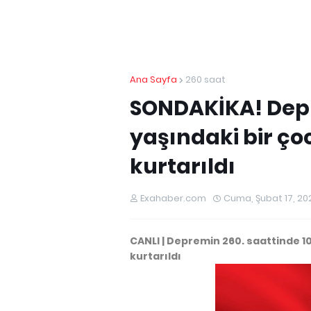
Ana Sayfa
260 saat
SONDAKİKA! Depr
yaşındaki bir ç
kurtarıldı
Exahaber.com
Cuma, Şubat 17, 20
CANLI | Depremin 260. saattinde 1
kurtarıldı