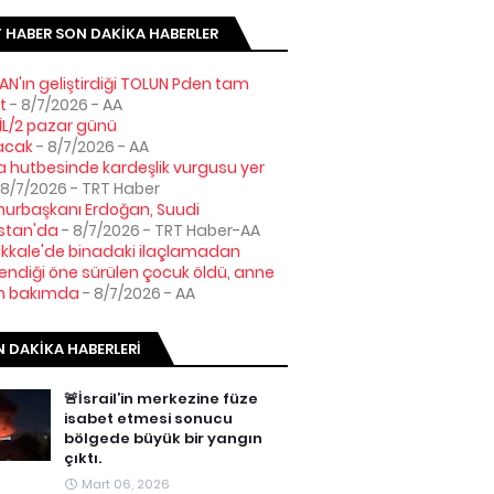
 HABER SON DAKIKA HABERLER
AN'ın geliştirdiği TOLUN Pden tam
t
- 8/7/2026
- AA
L/2 pazar günü
acak
- 8/7/2026
- AA
hutbesinde kardeşlik vurgusu yer
 8/7/2026
- TRT Haber
urbaşkanı Erdoğan, Suudi
stan'da
- 8/7/2026
- TRT Haber-AA
kale'de binadaki ilaçlamadan
lendiği öne sürülen çocuk öldü, anne
n bakımda
- 8/7/2026
- AA
 DAKIKA HABERLERI
🚨İsrail’in merkezine füze
isabet etmesi sonucu
bölgede büyük bir yangın
çıktı.
Mart 06, 2026