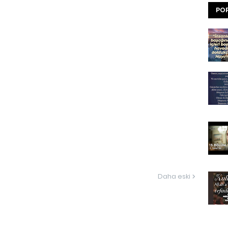
POP
Daha eski