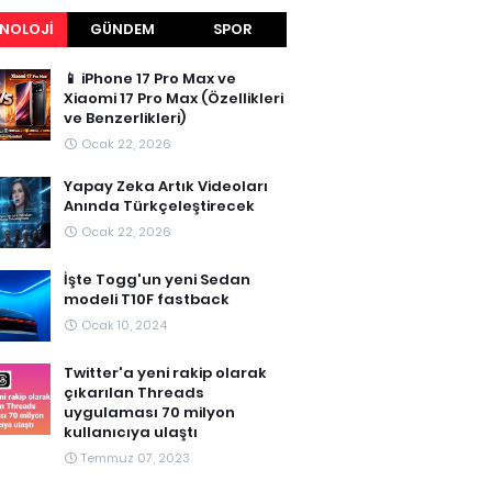
NOLOJI
GÜNDEM
SPOR
📱 iPhone 17 Pro Max ve
Xiaomi 17 Pro Max (Özellikleri
ve Benzerlikleri)
Ocak 22, 2026
Yapay Zeka Artık Videoları
Anında Türkçeleştirecek
Ocak 22, 2026
İşte Togg'un yeni Sedan
modeli T10F fastback
Ocak 10, 2024
Twitter'a yeni rakip olarak
çıkarılan Threads
uygulaması 70 milyon
kullanıcıya ulaştı
Temmuz 07, 2023