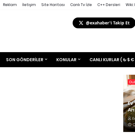
Reklam
İletişim
Site Haritası
Canlı Tv İzle
C++ Dersleri
Wiki:
@exahaber'i Takip Et
SON GÖNDERILER
KONULAR
CANLI KURLAR ( ₺ $ €
Dub
Ev 
Ant
E
Ç