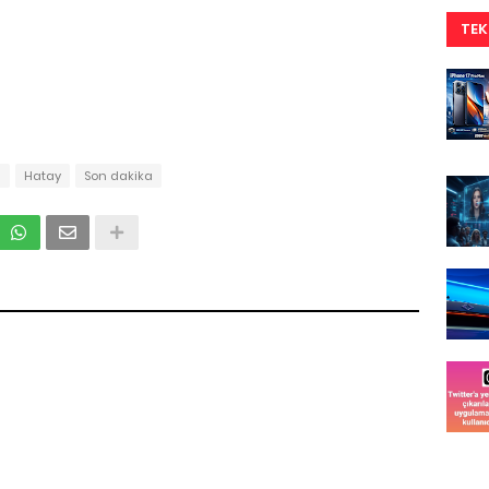
TEK
m
Hatay
Son dakika