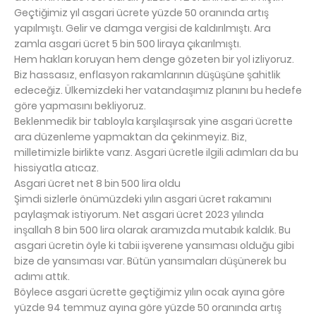
Geçtiğimiz yıl asgari ücrete yüzde 50 oranında artış
yapılmıştı. Gelir ve damga vergisi de kaldırılmıştı. Ara
zamla asgari ücret 5 bin 500 liraya çıkarılmıştı.
Hem hakları koruyan hem denge gözeten bir yol izliyoruz.
Biz hassasız, enflasyon rakamlarının düşüşüne şahitlik
edeceğiz. Ülkemizdeki her vatandaşımız planını bu hedefe
göre yapmasını bekliyoruz.
Beklenmedik bir tabloyla karşılaşırsak yine asgari ücrette
ara düzenleme yapmaktan da çekinmeyiz. Biz,
milletimizle birlikte varız. Asgari ücretle ilgili adımları da bu
hissiyatla atıcaz.
Asgari ücret net 8 bin 500 lira oldu
Şimdi sizlerle önümüzdeki yılın asgari ücret rakamını
paylaşmak istiyorum. Net asgari ücret 2023 yılında
inşallah 8 bin 500 lira olarak aramızda mutabık kaldık. Bu
asgari ücretin öyle ki tabii işverene yansıması olduğu gibi
bize de yansıması var. Bütün yansımaları düşünerek bu
adımı attık.
Böylece asgari ücrette geçtiğimiz yılın ocak ayına göre
yüzde 94 temmuz ayına göre yüzde 50 oranında artış