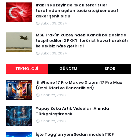
Irak’ın kuzeyinde pkk lı teröristler
tarafından açılan taciz ateşi sonucu 1
asker şehit oldu
Şubat 03, 2024
MSB: Irak’ın kuzeyindeki Kandil bölgesinde
tespit edilen 2 PKK'lı terörist hava harekâtı
ile etkisiz hâle getirildi
Şubat 03, 2024
TEKNOLOJI
GÜNDEM
SPOR
📱 iPhone 17 Pro Max ve Xiaomi 17 Pro Max
(Özellikleri ve Benzerlikleri)
Ocak 22, 2026
Yapay Zeka Artık Videoları Anında
Türkçeleştirecek
Ocak 22, 2026
İşte Togg'un yeni Sedan modeli T10F