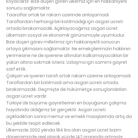
koyacaktır. Bize düşen gören ülkemiz için en hakkaniyetli
sonucu sağlamaktır.
Taaraflar ortak bir rakam üzerinde anlaşamadı.
Taraflardan herhangi biri katılmadığı için asgari ücreti
ortada bırakamazdık. Açıklayacağımız asgari ücret
ülkemizin sosyal ve ekonomik görünümüyle uyumludur.
Bize düşen görev milletimiz için hakkaniyetli sonucun
ortaya çıkmasını sağlamaktır. Ne emekçilerimizin hakkının
yenmesine ne de işverene altından kalkamayacakları bir
yükün altına sokmak isteriz. Uzlaşma için samimi gayret
sarf ettik.
Çalışan ve işveren tarafı ortak rakam üzerine anlaşamadı.
Taraflardan biri katılmadı ama asgari ücreti ortada
bırakamazdık. Geçmişte de hükümetçe sonuçlandırılan
asgari ücret vardır.
Türkiye'de büyüme gayretlerinin en büyüğünün çalışma
hayatında aldığımız bir gerçektir. Asgari ücreti
açıkladıktan sonra memur ve emekli maaşlarında artış da
bu şekilde tespit edilecek.
Ülkemizde 2002 yılında 184 lira olan asgari ücret bizim
dönemimizde reel olarak yüzde 142 oranında artmıştır.