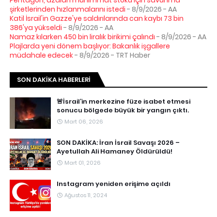
şirketlerinden hızlanmalarını istedi
- 8/9/2026
- AA
Katil İsrail'in Gazze'ye saldırılarında can kaybı 73 bin
386'ya yükseldi
- 8/9/2026
- AA
Namaz kılarken 450 bin liralık birikimi çalındı
- 8/9/2026
- AA
Plajlarda yeni dönem başlıyor: Bakanlık işgallere
müdahale edecek
- 8/9/2026
- TRT Haber
SON DAKIKA HABERLERI
🚨İsrail’in merkezine füze isabet etmesi
sonucu bölgede büyük bir yangın çıktı.
Mart 06, 2026
SON DAKİKA: İran İsrail Savaşı 2026 –
Ayetullah Ali Hamaney Öldürüldü!
Mart 01, 2026
Instagram yeniden erişime açıldı
Ağustos 11, 2024