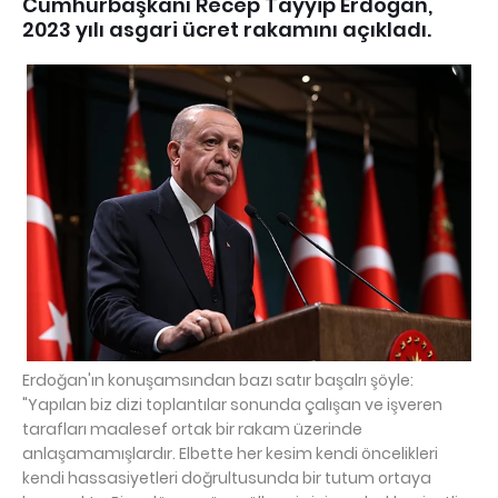
Cumhurbaşkanı Recep Tayyip Erdoğan,
2023 yılı asgari ücret rakamını açıkladı.
Erdoğan'ın konuşamsından bazı satır başalrı şöyle:
"Yapılan biz dizi toplantılar sonunda çalışan ve işveren
tarafları maalesef ortak bir rakam üzerinde
anlaşamamışlardır. Elbette her kesim kendi öncelikleri
kendi hassasiyetleri doğrultusunda bir tutum ortaya