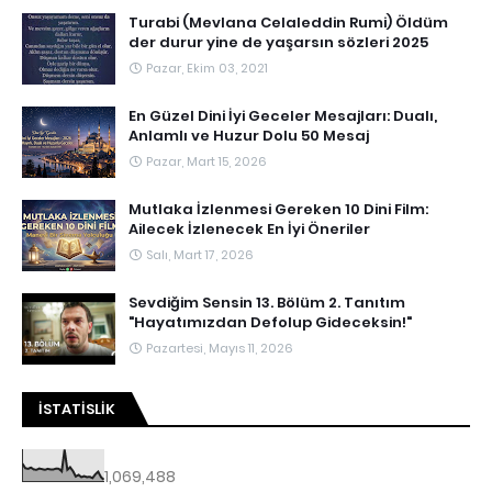
Turabi (Mevlana Celaleddin Rumi) Öldüm
der durur yine de yaşarsın sözleri 2025
Pazar, Ekim 03, 2021
En Güzel Dini İyi Geceler Mesajları: Dualı,
Anlamlı ve Huzur Dolu 50 Mesaj
Pazar, Mart 15, 2026
Mutlaka İzlenmesi Gereken 10 Dini Film:
Ailecek İzlenecek En İyi Öneriler
Salı, Mart 17, 2026
Sevdiğim Sensin 13. Bölüm 2. Tanıtım
"Hayatımızdan Defolup Gideceksin!"
Pazartesi, Mayıs 11, 2026
İSTATISLIK
1,069,488