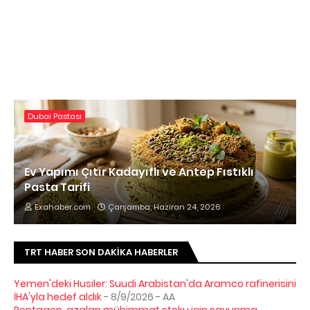
Dubai Pastası
Ev Yapımı Çıtır Kadayıflı ve Antep Fıstıklı
Pasta Tarifi
Exahaber.com
Çarşamba, Haziran 24, 2026
TRT HABER SON DAKIKA HABERLER
Yemen'deki Husiler: Suudi Arabistan'da Aramco rafinerisini
İHA'yla hedef aldık
- 8/9/2026
- AA
Pentagon, azalan mühimmat stoku için savunma