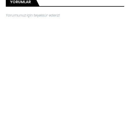
YORUMLAR
Yorumunuz için teşekkür ederiz!