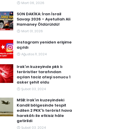
Mart 06, 2026
SON DAKİKA: İran İsrail
Savaşı 2026 – Ayetullah Ali
Hamaney Öldürüldü!
Mart 01, 2026
Instagram yeniden erişime
açıldı
Ağustos 11, 2024
Irak’ın kuzeyinde pkk lı
teröristler tarafından
açılan taciz ateşi sonucu 1
asker şehit oldu
Şubat 03, 2024
MSB: Irak’ın kuzeyindeki
Kandil bölgesinde tespit
edilen 2 PKK'lı terörist hava
harekâtı ile etkisiz hâle
getirildi
Şubat 03, 2024