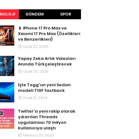
NOLOJI
GÜNDEM
SPOR
📱 iPhone 17 Pro Max ve
Xiaomi 17 Pro Max (Özellikleri
ve Benzerlikleri)
Ocak 22, 2026
Yapay Zeka Artık Videoları
Anında Türkçeleştirecek
Ocak 22, 2026
İşte Togg'un yeni Sedan
modeli T10F fastback
Ocak 10, 2024
Twitter'a yeni rakip olarak
çıkarılan Threads
uygulaması 70 milyon
kullanıcıya ulaştı
Temmuz 07, 2023