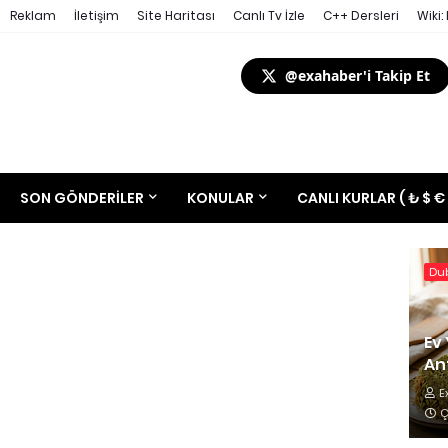
Reklam
İletişim
Site Haritası
Canlı Tv İzle
C++ Dersleri
Wiki:
@exahaber'i Takip Et
SON GÖNDERILER
KONULAR
CANLI KURLAR ( ₺ $ €
Dub
Ev 
Ant
E
Ç