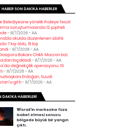
 HABER SON DAKIKA HABERLER
ar Belediyesine yönelik ihaleye fesat
tırma soruşturmasında 12 şüpheli
ede
- 8/7/2026
- AA
ndda okulda düzenlenen silahlı
ıda 7 kişi öldü, 15 kişi
andı
- 8/7/2026
- AA
l Diaspora Bakanı Chikli: Macron bizi
mızdan bıçakladı
- 8/7/2026
- AA
a'da değnekçilik operasyonu: 10
tı
- 8/7/2026
- AA
urbaşkanı Erdoğan, Suudi
stan'a gitti
- 8/7/2026
- AA
 DAKIKA HABERLERI
🚨İsrail’in merkezine füze
isabet etmesi sonucu
bölgede büyük bir yangın
çıktı.