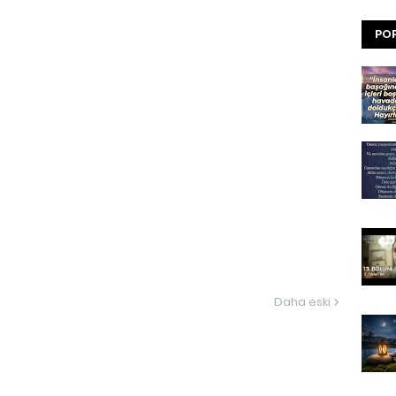
POP
Daha eski