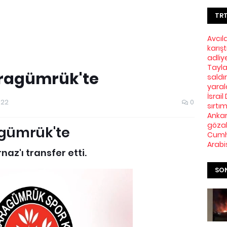
TRT
Avcıl
karış
adliy
Tayla
aragümrük'te
saldır
yaral
İsrai
022
0
sırtı
Ankar
gözal
agümrük'te
Cumh
Arabi
az'ı transfer etti.
SON