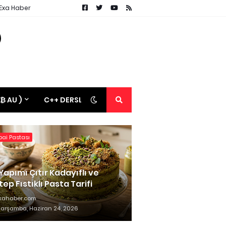
 Exa Haber
 ₿ AU )
C++ DERSLERİ
ai Pastası
Yapımı Çıtır Kadayıflı ve
ep Fıstıklı Pasta Tarifi
xahaber.com
arşamba, Haziran 24, 2026