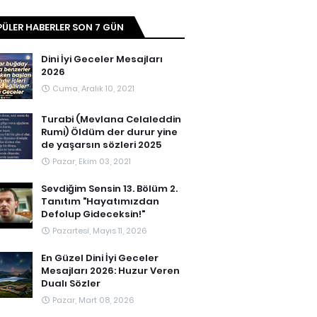
ÜLER HABERLER SON 7 GÜN
Dini İyi Geceler Mesajları
2026
Cuma, Aralık 10, 2021
Turabi (Mevlana Celaleddin
Rumi) Öldüm der durur yine
de yaşarsın sözleri 2025
Pazar, Ekim 03, 2021
Sevdiğim Sensin 13. Bölüm 2.
Tanıtım "Hayatımızdan
Defolup Gideceksin!"
Pazartesi, Mayıs 11, 2026
En Güzel Dini İyi Geceler
Mesajları 2026: Huzur Veren
Dualı Sözler
Pazar, Mart 08, 2026