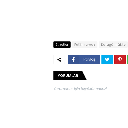
Etiketler
Fatih Kurnaz
Karagümrük'te
Paylaş
YORUMLAR
Yorumunuz için teşekkür ederiz!