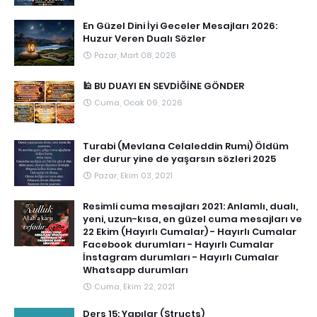
En Güzel Dini İyi Geceler Mesajları 2026:
Huzur Veren Dualı Sözler
Pazar, Mart 08, 2026
🕌 BU DUAYI EN SEVDİĞİNE GÖNDER
Cuma, Ocak 09, 2026
Turabi (Mevlana Celaleddin Rumi) Öldüm
der durur yine de yaşarsın sözleri 2025
Pazar, Ekim 03, 2021
Resimli cuma mesajları 2021: Anlamlı, dualı,
yeni, uzun-kısa, en güzel cuma mesajları ve
22 Ekim (Hayırlı Cumalar) - Hayırlı Cumalar
Facebook durumları - Hayırlı Cumalar
İnstagram durumları - Hayırlı Cumalar
Whatsapp durumları
Cuma, Ekim 22, 2021
Ders 15: Yapılar (Structs)