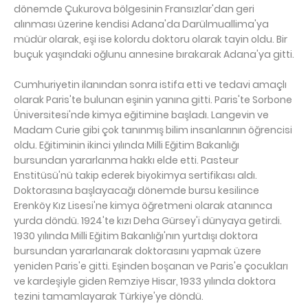
dönemde Çukurova bölgesinin Fransızlar'dan geri
alınması üzerine kendisi Adana'da Darülmuallima'ya
müdür olarak, eşi ise kolordu doktoru olarak tayin oldu. Bir
buçuk yaşındaki oğlunu annesine bırakarak Adana'ya gitti.
Cumhuriyetin ilanından sonra istifa etti ve tedavi amaçlı
olarak Paris'te bulunan eşinin yanına gitti. Paris'te Sorbone
Üniversitesi'nde kimya eğitimine başladı. Langevin ve
Madam Curie gibi çok tanınmış bilim insanlarının öğrencisi
oldu. Eğitiminin ikinci yılında Milli Eğitim Bakanlığı
bursundan yararlanma hakkı elde etti. Pasteur
Enstitüsü'nü takip ederek biyokimya sertifikası aldı.
Doktorasına başlayacağı dönemde bursu kesilince
Erenköy Kız Lisesi'ne kimya öğretmeni olarak atanınca
yurda döndü. 1924'te kızı Deha Gürsey'i dünyaya getirdi.
1930 yılında Milli Eğitim Bakanlığı'nın yurtdışı doktora
bursundan yararlanarak doktorasını yapmak üzere
yeniden Paris'e gitti. Eşinden boşanan ve Paris'e çocukları
ve kardeşiyle giden Remziye Hisar, 1933 yılında doktora
tezini tamamlayarak Türkiye'ye döndü.