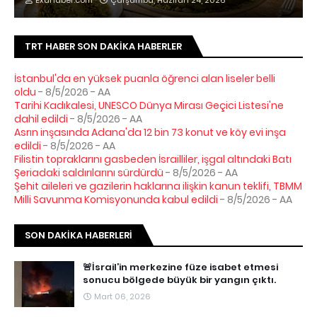
Exahaber.com
Çarşamba, Haziran 24, 2026
TRT HABER SON DAKIKA HABERLER
İstanbul'da en yüksek puanla öğrenci alan liseler belli
oldu
- 8/5/2026
- AA
Tarihi Kadıkalesi, UNESCO Dünya Mirası Geçici Listesi'ne
dahil edildi
- 8/5/2026
- AA
Asrın inşasında Adana'da 12 bin 73 konut ve köy evi inşa
edildi
- 8/5/2026
- AA
Filistin topraklarını gasbeden İsrailliler, işgal altındaki Batı
Şeriadaki saldırılarını sürdürdü
- 8/5/2026
- AA
Şehit aileleri ve gazilerin haklarına ilişkin kanun teklifi, TBMM
Milli Savunma Komisyonunda kabul edildi
- 8/5/2026
- AA
SON DAKIKA HABERLERI
🚨İsrail’in merkezine füze isabet etmesi
sonucu bölgede büyük bir yangın çıktı.
Mart 06, 2026