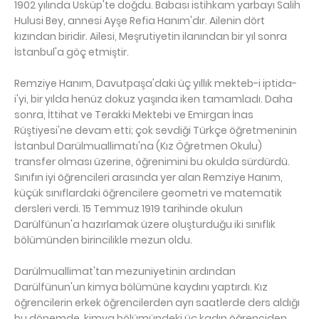
1902 yılında Üsküp'te doğdu. Babası istihkam yarbayı Salih
Hulusi Bey, annesi Ayşe Refia Hanım'dır. Ailenin dört
kızından biridir. Ailesi, Meşrutiyetin ilanından bir yıl sonra
İstanbul'a göç etmiştir.
Remziye Hanım, Davutpaşa'daki üç yıllık mekteb-i iptida-
i'yi, bir yılda henüz dokuz yaşında iken tamamladı. Daha
sonra, İttihat ve Terakki Mektebi ve Emirgan İnas
Rüştiyesi'ne devam etti; çok sevdiği Türkçe öğretmeninin
İstanbul Darülmuallimatı'na (Kız Öğretmen Okulu)
transfer olması üzerine, öğrenimini bu okulda sürdürdü.
Sınıfın iyi öğrencileri arasında yer alan Remziye Hanım,
küçük sınıflardaki öğrencilere geometri ve matematik
dersleri verdi. 15 Temmuz 1919 tarihinde okulun
Darülfünun'a hazırlamak üzere oluşturduğu iki sınıflık
bölümünden birincilikle mezun oldu.
Darülmuallimat'tan mezuniyetinin ardından
Darülfünun'un kimya bölümüne kaydını yaptırdı. Kız
öğrencilerin erkek öğrencilerden ayrı saatlerde ders aldığı
bu dönemde, kimya bölümündeki üç kadın öğrenciden