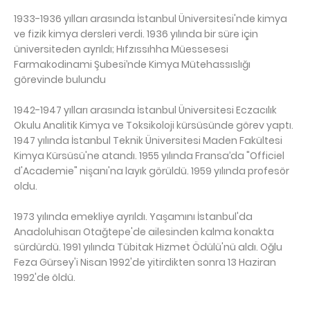
1933-1936 yılları arasında İstanbul Üniversitesi'nde kimya
ve fizik kimya dersleri verdi. 1936 yılında bir süre için
üniversiteden ayrıldı; Hıfzıssıhha Müessesesi
Farmakodinami Şubesi’nde Kimya Mütehassıslığı
görevinde bulundu
1942-1947 yılları arasında İstanbul Üniversitesi Eczacılık
Okulu Analitik Kimya ve Toksikoloji kürsüsünde görev yaptı.
1947 yılında İstanbul Teknik Üniversitesi Maden Fakültesi
Kimya Kürsüsü'ne atandı. 1955 yılında Fransa’da "Officiel
d'Academie" nişanı'na layık görüldü. 1959 yılında profesör
oldu.
1973 yılında emekliye ayrıldı. Yaşamını İstanbul'da
Anadoluhisarı Otağtepe'de ailesinden kalma konakta
sürdürdü. 1991 yılında Tübitak Hizmet Ödülü'nü aldı. Oğlu
Feza Gürsey'i Nisan 1992'de yitirdikten sonra 13 Haziran
1992'de öldü.