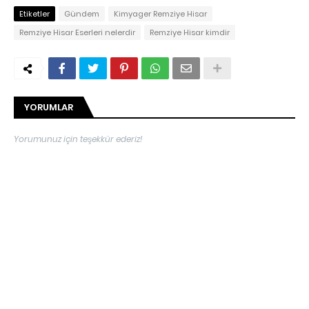
Etiketler
Gündem
Kimyager Remziye Hisar
Remziye Hisar Eserleri nelerdir
Remziye Hisar kimdir
YORUMLAR
Yorumunuz için teşekkür ederiz!