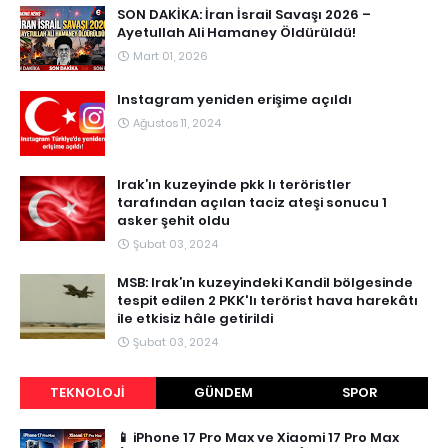
SON DAKİKA: İran İsrail Savaşı 2026 –
Ayetullah Ali Hamaney Öldürüldü!
Mart 01, 2026
Instagram yeniden erişime açıldı
Ağustos 11, 2024
Irak’ın kuzeyinde pkk lı teröristler
tarafından açılan taciz ateşi sonucu 1
asker şehit oldu
Şubat 03, 2024
MSB: Irak’ın kuzeyindeki Kandil bölgesinde
tespit edilen 2 PKK'lı terörist hava harekâtı
ile etkisiz hâle getirildi
Şubat 03, 2024
TEKNOLOJI
GÜNDEM
SPOR
📱 iPhone 17 Pro Max ve Xiaomi 17 Pro Max