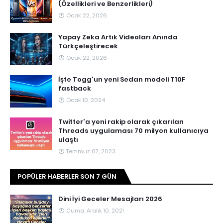
(Özellikleri ve Benzerlikleri)
Ocak 22, 2026
Yapay Zeka Artık Videoları Anında
Türkçeleştirecek
Ocak 22, 2026
İşte Togg'un yeni Sedan modeli T10F
fastback
Ocak 10, 2024
Twitter'a yeni rakip olarak çıkarılan
Threads uygulaması 70 milyon kullanıcıya
ulaştı
Temmuz 07, 2023
POPÜLER HABERLER SON 7 GÜN
Dini İyi Geceler Mesajları 2026
Cuma, Aralık 10, 2021