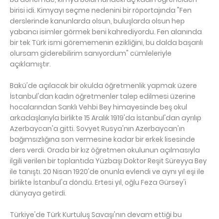
birisi idi. Kimyayı seçme nedenini bir röportajında "Fen
derslerinde kanunlarda olsun, buluşlarda olsun hep
yabancı isimler görmek beni kahrediyordu. Fen alanında
bir tek Türk ismi görememenin ezikliğini, bu dalda başarılı
olursam giderebilirim sanıyordum" cümleleriyle
açıklamıştır.
Bakü'de açılacak bir okulda öğretmenlik yapmak üzere
İstanbul'dan kadın öğretmenler talep edilmesi üzerine
hocalarından Sarıklı Vehbi Bey himayesinde beş okul
arkadaşlarıyla birlikte 15 Aralık 1919'da İstanbul'dan ayrılıp
Azerbaycan'a gitti. Sovyet Rusya'nın Azerbaycan'ın
bağımsızlığına son vermesine kadar bir erkek lisesinde
ders verdi. Orada bir kız öğretmen okulunun açılmasıyla
ilgili verilen bir toplantıda Yüzbaşı Doktor Reşit Süreyya Bey
ile tanıştı. 20 Nisan 1920'de onunla evlendi ve aynı yıl eşi ile
birlikte İstanbul'a döndü. Ertesi yıl, oğlu Feza Gürsey'i
dünyaya getirdi.
Türkiye'de Türk Kurtuluş Savaşı'nın devam ettiği bu