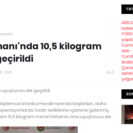
TRT
ASELS
isabe
YÖKDİ
çirildi
yapıl
anı'nda 10,5 kilogram
Cuma 
aldı
-
eçirildi
Cumh
Arabi
Çanak
, 2021
0
zehir
yoğu
 uyuşturucu ele geçirildi
SON
kiplerince İstanbul Havalimanında başlatılan, daha
operasyonlarda, kadın terliklerinin içerisine gizlenmiş,
m 10,5 kilogram metamfetamin cinsi uyuşturucu ele