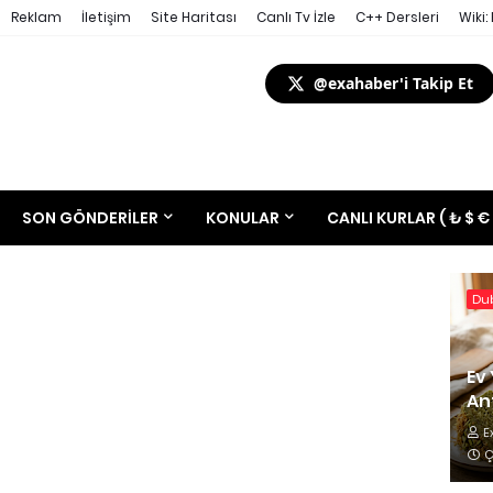
Reklam
İletişim
Site Haritası
Canlı Tv İzle
C++ Dersleri
Wiki:
@exahaber'i Takip Et
SON GÖNDERILER
KONULAR
CANLI KURLAR ( ₺ $ €
Dub
Ev 
Ant
E
Ç