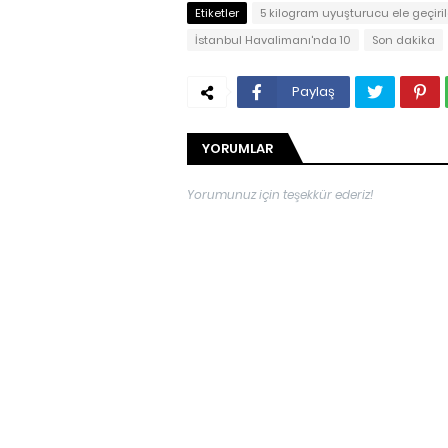
Etiketler
5 kilogram uyuşturucu ele geçiril
İstanbul Havalimanı'nda 10
Son dakika
Paylaş
YORUMLAR
Yorumunuz için teşekkür ederiz!