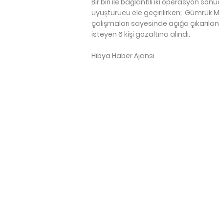
Bir biri ile bağlantılı iki operasyon 
uyuşturucu ele geçirilirken; Gümrük Mu
çalışmaları sayesinde açığa çıkarıla
isteyen 6 kişi gözaltına alındı.
Hibya Haber Ajansı