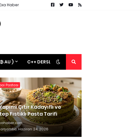
 Exa Haber
 ₿ AU )
C++ DERSLERİ
ai Pastası
Yapımı Çıtır Kadayıflı ve
ep Fıstıklı Pasta Tarifi
xahaber.com
arşamba, Haziran 24, 2026