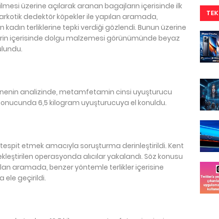
mesi üzerine açılarak aranan bagajların içerisinde ilk
TEK
rkotik dedektör köpekler ile yapılan aramada,
 kadın terliklerine tepki verdiği gözlendi. Bunun üzerine
klerin içerisinde dolgu malzemesi görünümünde beyaz
bulundu.
nenin analizinde, metamfetamin cinsi uyuşturucu
 sonucunda 6,5 kilogram uyuşturucuya el konuldu.
ı tespit etmek amacıyla soruşturma derinleştirildi. Kent
ekleştirilen operasyonda alıcılar yakalandı. Söz konusu
pılan aramada, benzer yöntemle terlikler içerisine
ele geçirildi.