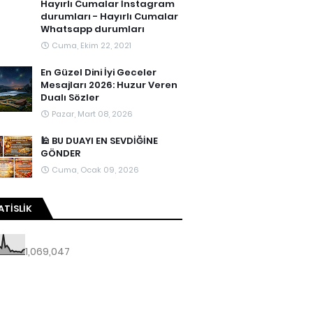
Hayırlı Cumalar İnstagram
durumları - Hayırlı Cumalar
Whatsapp durumları
Cuma, Ekim 22, 2021
En Güzel Dini İyi Geceler
Mesajları 2026: Huzur Veren
Dualı Sözler
Pazar, Mart 08, 2026
🕌 BU DUAYI EN SEVDİĞİNE
GÖNDER
Cuma, Ocak 09, 2026
ATISLIK
1,069,047