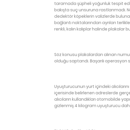
taramada şüpheli yoğunluk tespit edil
bakışta suç unsuruna rastlanmadı. Na
dedektör köpeklerin valizlerde bulunan
bağlantı noktalarından ayrılan terli
renkli, kalın kalıplar halinde plakalar 
Söz konusu plakalardan alınan numu
olduğu saptandı. Başarılı operasyon
Uyuşturucunun yurt içindeki alıcıların
içerisinde belirlenen adreslerde gerç
alıcıların kullandıkları otomobilde ya
gizlenmiş 4 kilogram uyuşturucu daha 