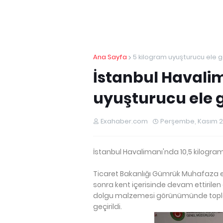
Ana Sayfa
5 kilogram uyuşturucu ele ge
İstanbul Havalim
uyuşturucu ele g
Exahaber.com
Perşembe, Kasım 25
İstanbul Havalimanı'nda 10,5 kilogram
Ticaret Bakanlığı Gümrük Muhafaza e
sonra kent içerisinde devam ettirilen 
dolgu malzemesi görünümünde topla
geçirildi.