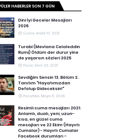
ÜLER HABERLER SON 7 GÜN
Dini İyi Geceler Mesajları
2026
Cuma, Aralık 10, 2021
Turabi (Mevlana Celaleddin
Rumi) Öldüm der durur yine
de yaşarsın sözleri 2025
Pazar, Ekim 03, 2021
Sevdiğim Sensin 13. Bölüm 2.
Tanıtım "Hayatımızdan
Defolup Gideceksin!"
Pazartesi, Mayıs 11, 2026
Resimli cuma mesajları 2021:
Anlamlı, dualı, yeni, uzun-
kısa, en güzel cuma
mesajları ve 22 Ekim (Hayırlı
Cumalar) - Hayırlı Cumalar
Facebook durumları -