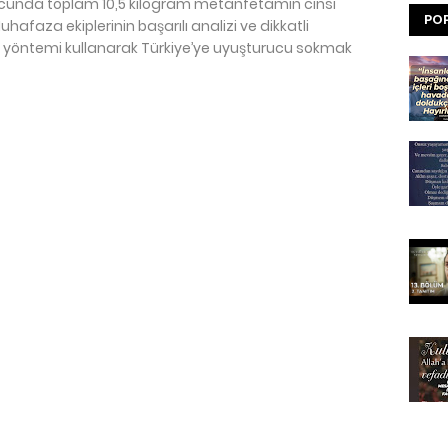
sonucunda toplam 10,5 kilogram metanfetamin cinsi
POP
hafaza ekiplerinin başarılı analizi ve dikkatli
n yöntemi kullanarak Türkiye’ye uyuşturucu sokmak