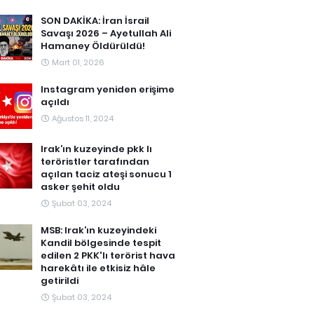
SON DAKİKA: İran İsrail
Savaşı 2026 – Ayetullah Ali
Hamaney Öldürüldü!
Mart 01, 2026
Instagram yeniden erişime
açıldı
Ağustos 11, 2024
Irak’ın kuzeyinde pkk lı
teröristler tarafından
açılan taciz ateşi sonucu 1
asker şehit oldu
Şubat 03, 2024
MSB: Irak’ın kuzeyindeki
Kandil bölgesinde tespit
edilen 2 PKK'lı terörist hava
harekâtı ile etkisiz hâle
getirildi
Şubat 03, 2024