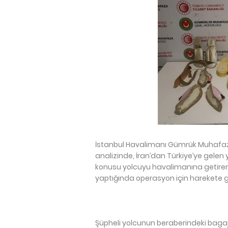
İstanbul Havalimanı Gümrük Muhafaza
analizinde, İran’dan Türkiye’ye gelen y
konusu yolcuyu havalimanına getiren uç
yaptığında operasyon için harekete ge
Şüpheli yolcunun beraberindeki bagajl