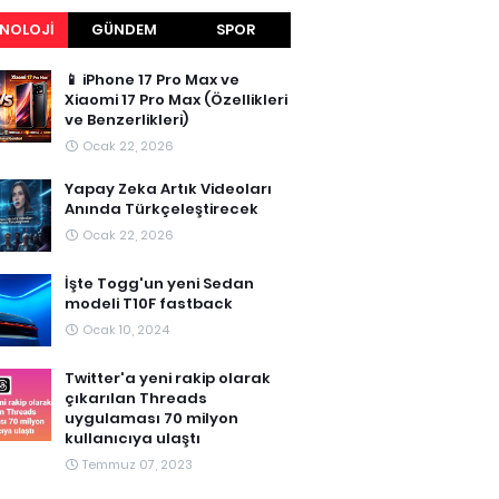
NOLOJI
GÜNDEM
SPOR
📱 iPhone 17 Pro Max ve
Xiaomi 17 Pro Max (Özellikleri
ve Benzerlikleri)
Ocak 22, 2026
Yapay Zeka Artık Videoları
Anında Türkçeleştirecek
Ocak 22, 2026
İşte Togg'un yeni Sedan
modeli T10F fastback
Ocak 10, 2024
Twitter'a yeni rakip olarak
çıkarılan Threads
uygulaması 70 milyon
kullanıcıya ulaştı
Temmuz 07, 2023