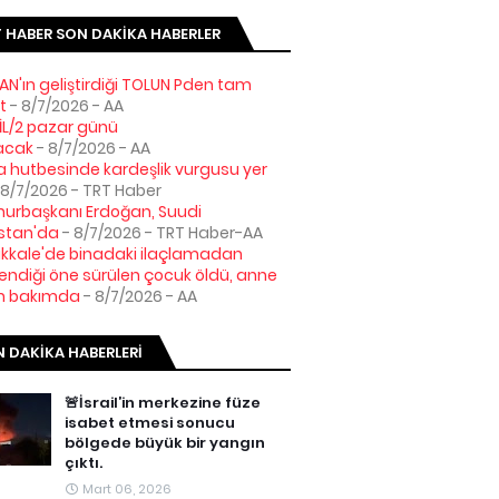
 HABER SON DAKIKA HABERLER
AN'ın geliştirdiği TOLUN Pden tam
t
- 8/7/2026
- AA
L/2 pazar günü
acak
- 8/7/2026
- AA
hutbesinde kardeşlik vurgusu yer
 8/7/2026
- TRT Haber
urbaşkanı Erdoğan, Suudi
stan'da
- 8/7/2026
- TRT Haber-AA
kale'de binadaki ilaçlamadan
lendiği öne sürülen çocuk öldü, anne
n bakımda
- 8/7/2026
- AA
 DAKIKA HABERLERI
🚨İsrail’in merkezine füze
isabet etmesi sonucu
bölgede büyük bir yangın
çıktı.
Mart 06, 2026