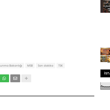
avunma Bakanlığı
MSB
Son dakika
TSK
İST