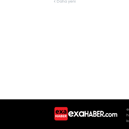
Daha yeni
e
h
k