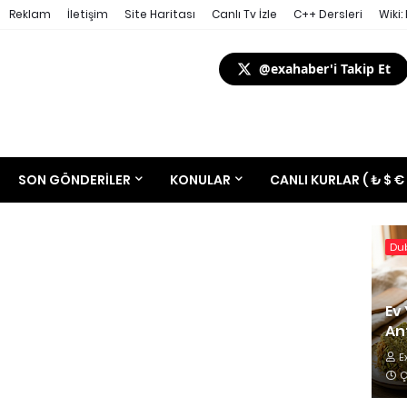
Reklam
İletişim
Site Haritası
Canlı Tv İzle
C++ Dersleri
Wiki:
@exahaber'i Takip Et
SON GÖNDERILER
KONULAR
CANLI KURLAR ( ₺ $ €
Dub
Ev 
Ant
E
Ç