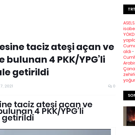
TRT
ASELS
isabe
YÖKDİ
yapıl
esine taciz ateşi açan ve
Cuma 
aldı
-
e bulunan 4 PKK/YPG’li
Cumh
Arabi
Çanak
le getirildi
zehir
yoğu
7, 2021
0
SON
ine taciz ateşi açan ve
bulunan 4 PKK/YPG’li
 getirildi