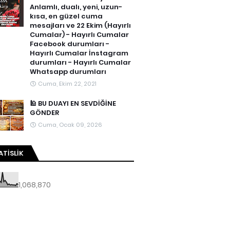
Anlamlı, dualı, yeni, uzun-
kısa, en güzel cuma
mesajları ve 22 Ekim (Hayırlı
Cumalar) - Hayırlı Cumalar
Facebook durumları -
Hayırlı Cumalar İnstagram
durumları - Hayırlı Cumalar
Whatsapp durumları
Cuma, Ekim 22, 2021
🕌 BU DUAYI EN SEVDİĞİNE
GÖNDER
Cuma, Ocak 09, 2026
ATISLIK
1,068,870