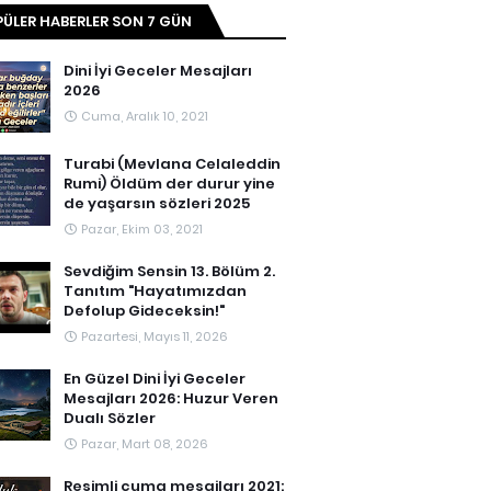
ÜLER HABERLER SON 7 GÜN
Dini İyi Geceler Mesajları
2026
Cuma, Aralık 10, 2021
Turabi (Mevlana Celaleddin
Rumi) Öldüm der durur yine
de yaşarsın sözleri 2025
Pazar, Ekim 03, 2021
Sevdiğim Sensin 13. Bölüm 2.
Tanıtım "Hayatımızdan
Defolup Gideceksin!"
Pazartesi, Mayıs 11, 2026
En Güzel Dini İyi Geceler
Mesajları 2026: Huzur Veren
Dualı Sözler
Pazar, Mart 08, 2026
Resimli cuma mesajları 2021: