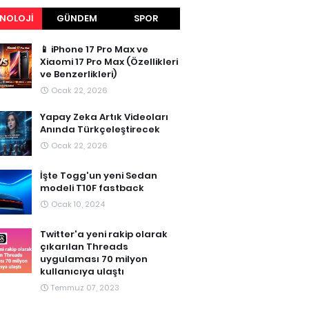
NOLOJI
GÜNDEM
SPOR
📱 iPhone 17 Pro Max ve
Xiaomi 17 Pro Max (Özellikleri
ve Benzerlikleri)
Ocak 22, 2026
Yapay Zeka Artık Videoları
Anında Türkçeleştirecek
Ocak 22, 2026
İşte Togg'un yeni Sedan
modeli T10F fastback
Ocak 10, 2024
Twitter'a yeni rakip olarak
çıkarılan Threads
uygulaması 70 milyon
kullanıcıya ulaştı
Temmuz 07, 2023