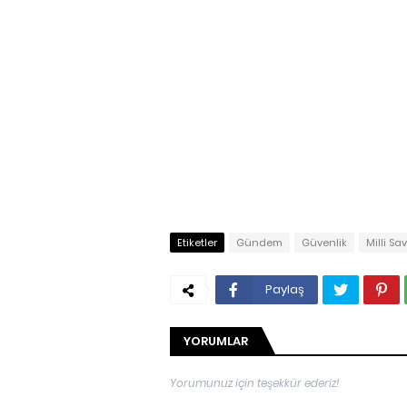
Etiketler
Gündem
Güvenlik
Milli S
Paylaş
YORUMLAR
Yorumunuz için teşekkür ederiz!