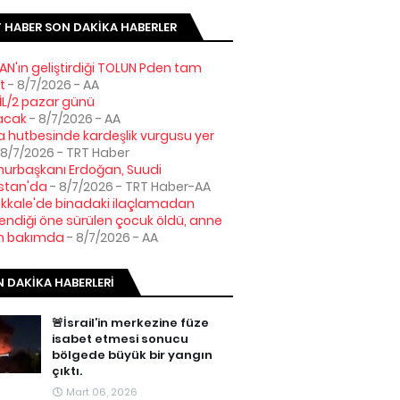
 HABER SON DAKIKA HABERLER
AN'ın geliştirdiği TOLUN Pden tam
t
- 8/7/2026
- AA
L/2 pazar günü
acak
- 8/7/2026
- AA
hutbesinde kardeşlik vurgusu yer
 8/7/2026
- TRT Haber
urbaşkanı Erdoğan, Suudi
stan'da
- 8/7/2026
- TRT Haber-AA
kale'de binadaki ilaçlamadan
lendiği öne sürülen çocuk öldü, anne
n bakımda
- 8/7/2026
- AA
 DAKIKA HABERLERI
🚨İsrail’in merkezine füze
isabet etmesi sonucu
bölgede büyük bir yangın
çıktı.
Mart 06, 2026