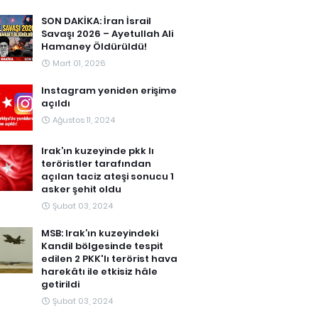
SON DAKİKA: İran İsrail
Savaşı 2026 – Ayetullah Ali
Hamaney Öldürüldü!
Mart 01, 2026
Instagram yeniden erişime
açıldı
Ağustos 11, 2024
Irak’ın kuzeyinde pkk lı
teröristler tarafından
açılan taciz ateşi sonucu 1
asker şehit oldu
Şubat 03, 2024
MSB: Irak’ın kuzeyindeki
Kandil bölgesinde tespit
edilen 2 PKK'lı terörist hava
harekâtı ile etkisiz hâle
getirildi
Şubat 03, 2024