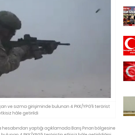
açan ve sızma girişiminde bulunan 4 PKK/YPG’li terörist
tkisiz hâle getirildi
 hesabından yaptığı açıklamada Barış Pınarı bölgesine
ulunan 4 PKK/YPG’li teröristin etkisiz hâle getirildiğini