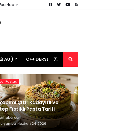
 Exa Haber
 ₿ AU )
C++ DERSLERİ
ai Pastası
Yapımı Çıtır Kadayıflı ve
ep Fıstıklı Pasta Tarifi
xahaber.com
arşamba, Haziran 24, 2026