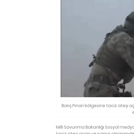
Barış Pınarı bölgesine taciz ateşi 
e
Milli Savunma Bakanlığı Sosyal medya
taciz ateşi açan ve sızma girişiminde b