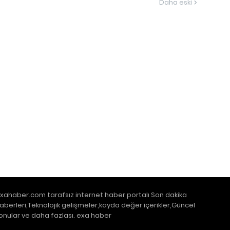
Daha eski
xahaber.com tarafsız internet haber portalı Son dakika
aberleri,Teknolojik gelişmeler,kayda değer içerikler,Güncel
onular ve daha fazlası. exa haber