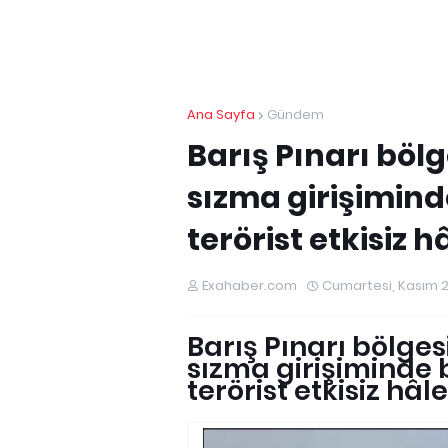
Ana Sayfa
Gündem
Barış Pınarı bölg
sızma girişimind
terörist etkisiz hâ
Exahaber.com
Cumartesi, Kasım 2
Barış Pınarı bölges
sızma girişiminde 
terörist etkisiz hâle