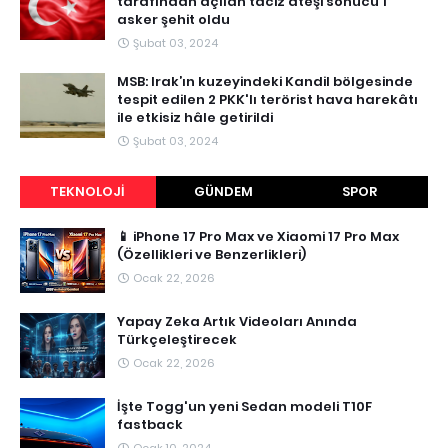
tarafından açılan taciz ateşi sonucu 1
asker şehit oldu
Şubat 03, 2024
MSB: Irak’ın kuzeyindeki Kandil bölgesinde
tespit edilen 2 PKK'lı terörist hava harekâtı
ile etkisiz hâle getirildi
Şubat 03, 2024
TEKNOLOJI
GÜNDEM
SPOR
📱 iPhone 17 Pro Max ve Xiaomi 17 Pro Max
(Özellikleri ve Benzerlikleri)
Ocak 22, 2026
Yapay Zeka Artık Videoları Anında
Türkçeleştirecek
Ocak 22, 2026
İşte Togg'un yeni Sedan modeli T10F
fastback