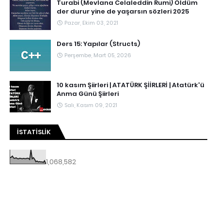
Turabi (Mevlana Celaleddin Rumi) Öldüm
der durur yine de yaşarsın sözleri 2025
Pazar, Ekim 03, 2021
Ders 15: Yapılar (Structs)
Perşembe, Mart 05, 2026
10 kasım Şiirleri | ATATÜRK ŞİİRLERİ | Atatürk'ü
Anma Günü Şiirleri
Salı, Kasım 09, 2021
İSTATISLIK
1,068,582