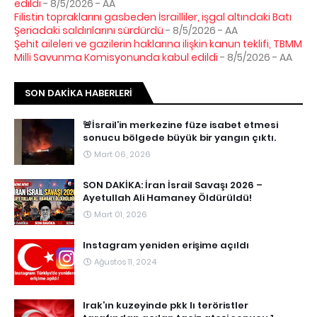
edildi
- 8/5/2026
- AA
Filistin topraklarını gasbeden İsrailliler, işgal altındaki Batı
Şeriadaki saldırılarını sürdürdü
- 8/5/2026
- AA
Şehit aileleri ve gazilerin haklarına ilişkin kanun teklifi, TBMM
Milli Savunma Komisyonunda kabul edildi
- 8/5/2026
- AA
SON DAKIKA HABERLERI
🚨İsrail’in merkezine füze isabet etmesi
sonucu bölgede büyük bir yangın çıktı.
Mart 06, 2026
SON DAKİKA: İran İsrail Savaşı 2026 –
Ayetullah Ali Hamaney Öldürüldü!
Mart 01, 2026
Instagram yeniden erişime açıldı
Ağustos 11, 2024
Irak’ın kuzeyinde pkk lı teröristler