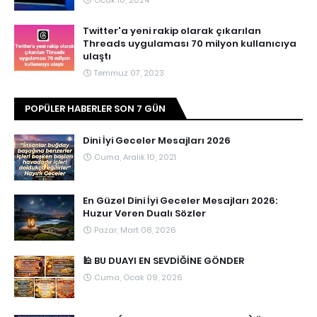
Ocak 10, 2024
Twitter'a yeni rakip olarak çıkarılan
Threads uygulaması 70 milyon kullanıcıya
ulaştı
Temmuz 07, 2023
POPÜLER HABERLER SON 7 GÜN
Dini İyi Geceler Mesajları 2026
Cuma, Aralık 10, 2021
En Güzel Dini İyi Geceler Mesajları 2026:
Huzur Veren Dualı Sözler
Pazar, Mart 08, 2026
🕌 BU DUAYI EN SEVDİĞİNE GÖNDER
Cuma, Ocak 09, 2026