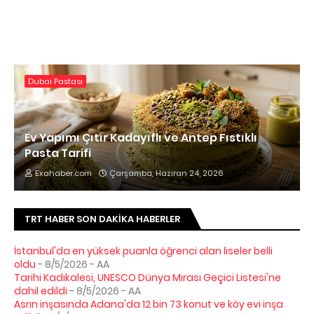
Dubai Pastası
Ev Yapımı Çıtır Kadayıflı ve Antep Fıstıklı
Pasta Tarifi
Exahaber.com
Çarşamba, Haziran 24, 2026
TRT HABER SON DAKIKA HABERLER
İstanbul'da en yüksek puanla öğrenci alan liseler belli
oldu
- 8/5/2026
- AA
Tarihi Kadıkalesi, UNESCO Dünya Mirası Geçici Listesi'ne
dahil edildi
- 8/5/2026
- AA
Asrın inşasında Adana'da 12 bin 73 konut ve köy evi inşa