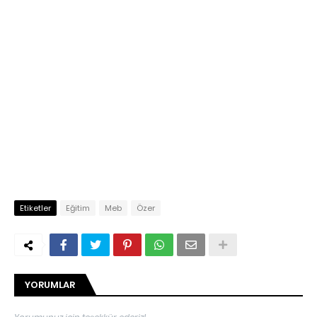
Etiketler
Eğitim
Meb
Özer
YORUMLAR