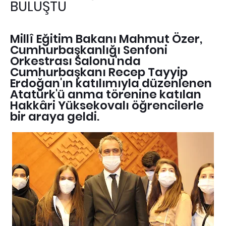
BULUŞTU
Millî Eğitim Bakanı Mahmut Özer,
Cumhurbaşkanlığı Senfoni
Orkestrası Salonu'nda
Cumhurbaşkanı Recep Tayyip
Erdoğan'ın katılımıyla düzenlenen
Atatürk'ü anma törenine katılan
Hakkâri Yüksekovalı öğrencilerle
bir araya geldi.