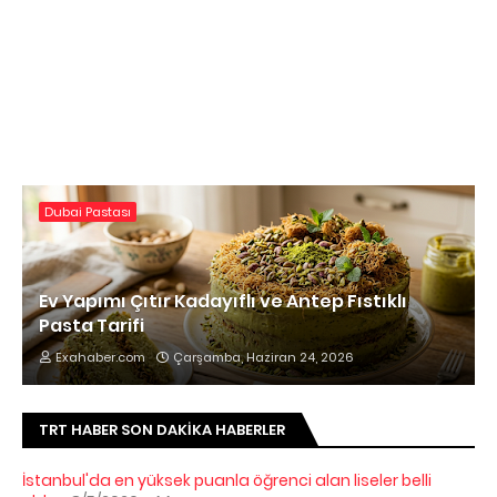
Dubai Pastası
Ev Yapımı Çıtır Kadayıflı ve Antep Fıstıklı
Pasta Tarifi
Exahaber.com
Çarşamba, Haziran 24, 2026
TRT HABER SON DAKIKA HABERLER
İstanbul'da en yüksek puanla öğrenci alan liseler belli