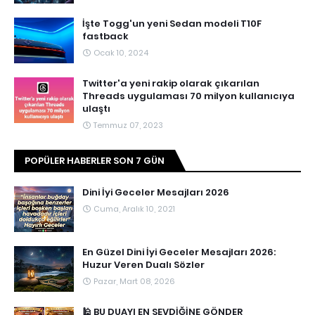
İşte Togg'un yeni Sedan modeli T10F
fastback
Ocak 10, 2024
Twitter'a yeni rakip olarak çıkarılan
Threads uygulaması 70 milyon kullanıcıya
ulaştı
Temmuz 07, 2023
POPÜLER HABERLER SON 7 GÜN
Dini İyi Geceler Mesajları 2026
Cuma, Aralık 10, 2021
En Güzel Dini İyi Geceler Mesajları 2026:
Huzur Veren Dualı Sözler
Pazar, Mart 08, 2026
🕌 BU DUAYI EN SEVDİĞİNE GÖNDER