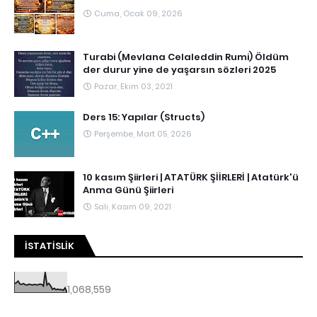
Cuma, Ocak 09, 2026
Turabi (Mevlana Celaleddin Rumi) Öldüm
der durur yine de yaşarsın sözleri 2025
Pazar, Ekim 03, 2021
Ders 15: Yapılar (Structs)
Perşembe, Mart 05, 2026
10 kasım Şiirleri | ATATÜRK ŞİİRLERİ | Atatürk'ü
Anma Günü Şiirleri
Salı, Kasım 09, 2021
İSTATISLIK
1,068,559