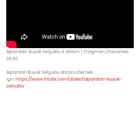
Alparslan: Büyük Selçuklu 4. Bölüm 1. Fragman | Pazartesi
20.00
Alparslan Büyük Selçuklu dizisini izlemek
için:
https://www.trtizle.com/diziler/alparslan-buyuk-
selcuklu