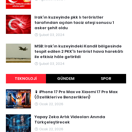
Irak’ın kuzeyinde pkk lı teröristler
tarafından açılan taciz ateşi sonucu 1
asker şehit oldu
Şubat 03, 2024
MSB: Irak’ın kuzeyindeki Kandil bölgesinde
tespit edilen 2 PKK'lı terörist hava harekâtı
ile etkisiz hâle getirildi
Şubat 03, 2024
TEKNOLOJI
GÜNDEM
SPOR
📱 iPhone 17 Pro Max ve Xiaomi 17 Pro Max
(Özellikleri ve Benzerlikleri)
Ocak 22, 2026
Yapay Zeka Artık Videoları Anında
Türkçeleştirecek
Ocak 22, 2026