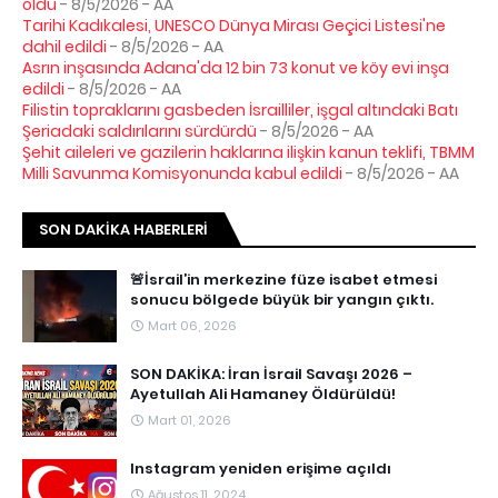
oldu
- 8/5/2026
- AA
Tarihi Kadıkalesi, UNESCO Dünya Mirası Geçici Listesi'ne
dahil edildi
- 8/5/2026
- AA
Asrın inşasında Adana'da 12 bin 73 konut ve köy evi inşa
edildi
- 8/5/2026
- AA
Filistin topraklarını gasbeden İsrailliler, işgal altındaki Batı
Şeriadaki saldırılarını sürdürdü
- 8/5/2026
- AA
Şehit aileleri ve gazilerin haklarına ilişkin kanun teklifi, TBMM
Milli Savunma Komisyonunda kabul edildi
- 8/5/2026
- AA
SON DAKIKA HABERLERI
🚨İsrail’in merkezine füze isabet etmesi
sonucu bölgede büyük bir yangın çıktı.
Mart 06, 2026
SON DAKİKA: İran İsrail Savaşı 2026 –
Ayetullah Ali Hamaney Öldürüldü!
Mart 01, 2026
Instagram yeniden erişime açıldı
Ağustos 11, 2024