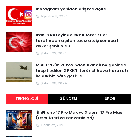
Instagram yeniden erişime açıldı
Ağustos 11, 2024
Irak’ın kuzeyinde pkk lı teröristler
tarafından açılan taciz ateşi sonucu 1
asker şehit oldu
Şubat 03, 2024
MSB: Irak’ın kuzeyindeki Kandil bölgesinde
tespit edilen 2 PKK'lı terörist hava harekâtı
ile etkisiz hâle getirildi
Şubat 03, 2024
TEKNOLOJI
GÜNDEM
SPOR
📱 iPhone 17 Pro Max ve Xiaomi 17 Pro Max
(Özellikleri ve Benzerlikleri)
Ocak 22, 2026