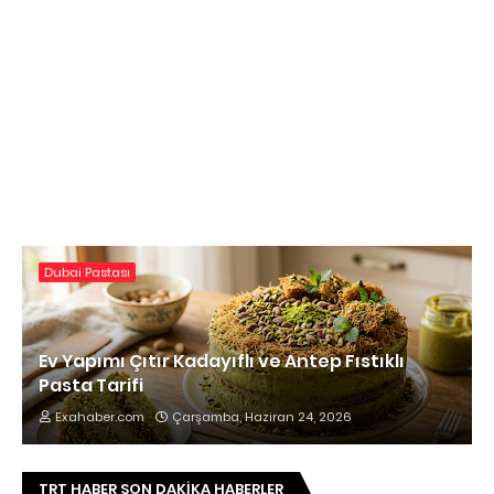
Dubai Pastası
Ev Yapımı Çıtır Kadayıflı ve Antep Fıstıklı
Pasta Tarifi
Exahaber.com
Çarşamba, Haziran 24, 2026
TRT HABER SON DAKIKA HABERLER