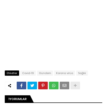
Etiketler
Covid-19
Gündem
Korona virüs
Sağlık
1YORUMLAR