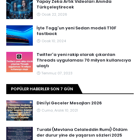
Yapay Zeka Artık Videoları Anında
Türkçeleştirecek
Ocak 22, 2026
İşte Togg'un yeni Sedan modeli T10F
fastback
Ocak 10, 2024
Twitter'a yeni rakip olarak çıkarılan
Threads uygulaması 70 milyon kullanıcıya
ulaştı
Temmuz 07, 2023
POPÜLER HABERLER SON 7 GÜN
Dini İyi Geceler Mesajları 2026
Cuma, Aralık 10, 2021
Turabi (Mevlana Celaleddin Rumi) Öldüm
der durur yine de yaşarsın sözleri 2025