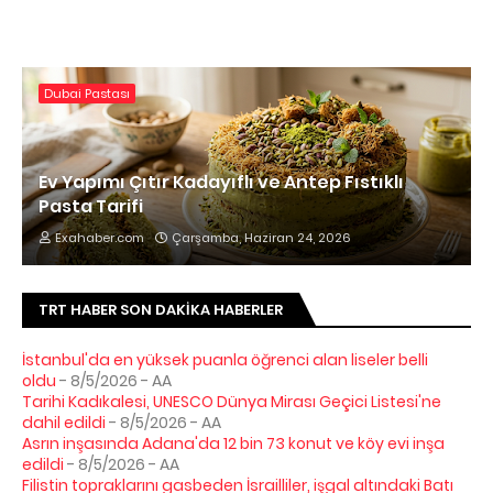
Dubai Pastası
Ev Yapımı Çıtır Kadayıflı ve Antep Fıstıklı
Pasta Tarifi
Exahaber.com
Çarşamba, Haziran 24, 2026
TRT HABER SON DAKIKA HABERLER
İstanbul'da en yüksek puanla öğrenci alan liseler belli
oldu
- 8/5/2026
- AA
Tarihi Kadıkalesi, UNESCO Dünya Mirası Geçici Listesi'ne
dahil edildi
- 8/5/2026
- AA
Asrın inşasında Adana'da 12 bin 73 konut ve köy evi inşa
edildi
- 8/5/2026
- AA
Filistin topraklarını gasbeden İsrailliler, işgal altındaki Batı