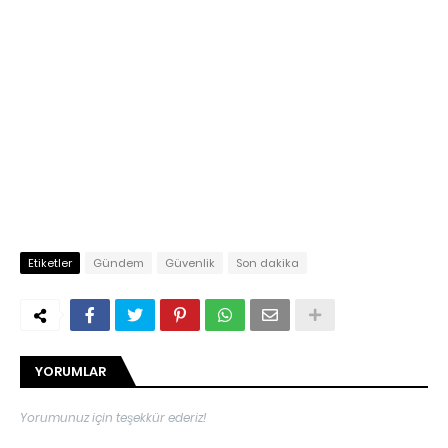
Etiketler
Gündem
Güvenlik
Son dakika
YORUMLAR
Yorumunuz için teşekkür ederiz!