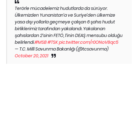
Terörle mücadelemiz hudutlarda da sürüyor.
Ülkemizden Yunanistan’a ve Suriye’den ülkemize
yasa dışı yollarla geçmeye çalışan 6 şahıs hudut
birliklerimiz tarafından yakalandı. Yakalanan
şahıslardan 2’sinin FETÖ, 1’inin DEAŞ mensubu olduğu
belirlendi.
#MSB
#TSK
pic.twitter.com/r0ONoV8qc5
— T.C. Millî Savunma Bakanlığı (@tcsavunma)
October 20, 2021