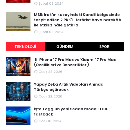
Şubat 03, 2024
MSB: Irak’ın kuzeyindeki Kandil bölgesinde
tespit edilen 2 PKK'lı terörist hava harekâtı
ile etkisiz hâle getirildi
Şubat 03, 2024
TEKNOLOJI
GÜNDEM
SPOR
📱 iPhone 17 Pro Max ve Xiaomi 17 Pro Max
(Özellikleri ve Benzerlikleri)
Ocak 22, 2026
Yapay Zeka Artık Videoları Anında
Türkçeleştirecek
Ocak 22, 2026
İşte Togg'un yeni Sedan modeli T10F
fastback
Ocak 10, 2024