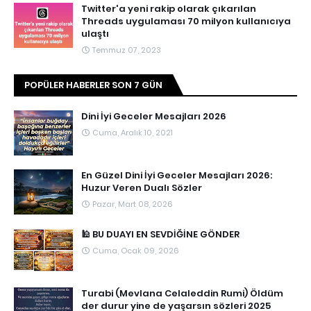
Twitter'a yeni rakip olarak çıkarılan
Threads uygulaması 70 milyon kullanıcıya
ulaştı
Temmuz 07, 2023
POPÜLER HABERLER SON 7 GÜN
Dini İyi Geceler Mesajları 2026
Cuma, Aralık 10, 2021
En Güzel Dini İyi Geceler Mesajları 2026:
Huzur Veren Dualı Sözler
Pazar, Mart 08, 2026
🕌 BU DUAYI EN SEVDİĞİNE GÖNDER
Cuma, Ocak 09, 2026
Turabi (Mevlana Celaleddin Rumi) Öldüm
der durur yine de yaşarsın sözleri 2025