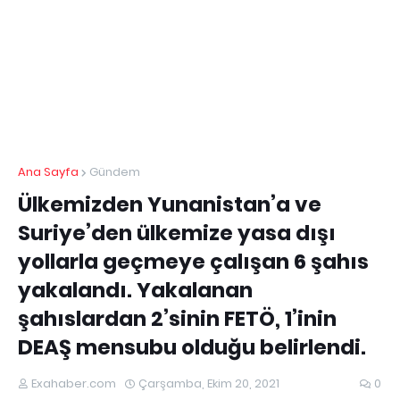
Ana Sayfa
Gündem
Ülkemizden Yunanistan’a ve
Suriye’den ülkemize yasa dışı
yollarla geçmeye çalışan 6 şahıs
yakalandı. Yakalanan
şahıslardan 2’sinin FETÖ, 1’inin
DEAŞ mensubu olduğu belirlendi.
Exahaber.com
Çarşamba, Ekim 20, 2021
0