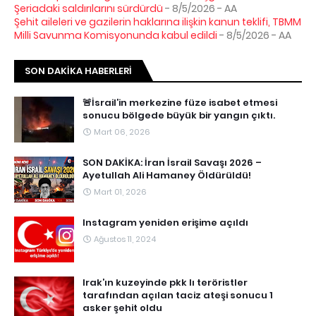
Şeriadaki saldırılarını sürdürdü
- 8/5/2026
- AA
Şehit aileleri ve gazilerin haklarına ilişkin kanun teklifi, TBMM
Milli Savunma Komisyonunda kabul edildi
- 8/5/2026
- AA
SON DAKIKA HABERLERI
🚨İsrail’in merkezine füze isabet etmesi
sonucu bölgede büyük bir yangın çıktı.
Mart 06, 2026
SON DAKİKA: İran İsrail Savaşı 2026 –
Ayetullah Ali Hamaney Öldürüldü!
Mart 01, 2026
Instagram yeniden erişime açıldı
Ağustos 11, 2024
Irak’ın kuzeyinde pkk lı teröristler
tarafından açılan taciz ateşi sonucu 1
asker şehit oldu