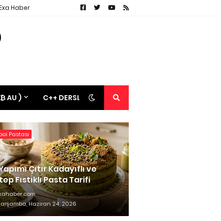
 Exa Haber
 ₿ AU )
C++ DERSLERİ
ai Pastası
Yapımı Çıtır Kadayıflı ve
ep Fıstıklı Pasta Tarifi
xahaber.com
arşamba, Haziran 24, 2026