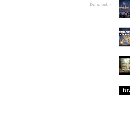
Daha eski
İST