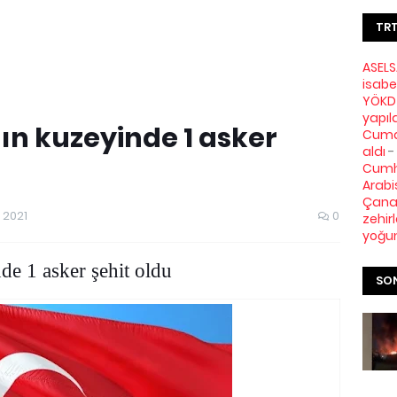
TRT
ASELS
isabe
YÖKDİ
yapıl
'ın kuzeyinde 1 asker
Cuma 
aldı
-
Cumh
Arabi
Çanak
 2021
0
zehir
yoğu
de 1 asker şehit oldu
SON