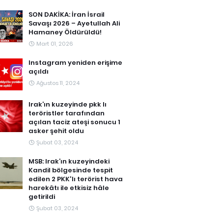
SON DAKİKA: İran İsrail
Savaşı 2026 – Ayetullah Ali
Hamaney Öldürüldü!
Mart 01, 2026
Instagram yeniden erişime
açıldı
Ağustos 11, 2024
Irak’ın kuzeyinde pkk lı
teröristler tarafından
açılan taciz ateşi sonucu 1
asker şehit oldu
Şubat 03, 2024
MSB: Irak’ın kuzeyindeki
Kandil bölgesinde tespit
edilen 2 PKK'lı terörist hava
harekâtı ile etkisiz hâle
getirildi
Şubat 03, 2024