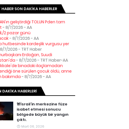
 HABER SON DAKIKA HABERLER
AN'ın geliştirdiği TOLUN Pden tam
t
- 8/7/2026
- AA
L/2 pazar günü
acak
- 8/7/2026
- AA
hutbesinde kardeşlik vurgusu yer
 8/7/2026
- TRT Haber
urbaşkanı Erdoğan, Suudi
stan'da
- 8/7/2026
- TRT Haber-AA
kale'de binadaki ilaçlamadan
lendiği öne sürülen çocuk öldü, anne
n bakımda
- 8/7/2026
- AA
 DAKIKA HABERLERI
🚨İsrail’in merkezine füze
isabet etmesi sonucu
bölgede büyük bir yangın
çıktı.
Mart 06, 2026