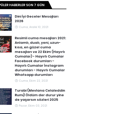
ÜLER HABERLER SON 7 GÜN
Dini İyi Geceler Mesajları
2026
Cuma, Aralık 10, 2021
Resimli cuma mesajları 2021:
Anlamlı, dualı, yeni, uzun-
kısa, en güzel cuma
mesajları ve 22 Ekim (Hayırlı
Cumalar) - Hayırlı Cumalar
Facebook durumları -
Hayırlı Cumalar İnstagram
durumları - Hayırlı Cumalar
Whatsapp durumları
Cuma, Ekim 22, 2021
Turabi (Mevlana Celaleddin
Rumi) Öldüm der durur yine
de yaşarsın sözleri 2025
Pazar, Ekim 03, 2021