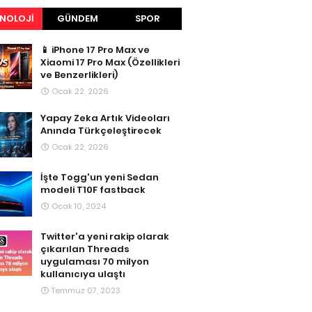
NOLOJI
GÜNDEM
SPOR
📱 iPhone 17 Pro Max ve
Xiaomi 17 Pro Max (Özellikleri
ve Benzerlikleri)
Ocak 22, 2026
Yapay Zeka Artık Videoları
Anında Türkçeleştirecek
Ocak 22, 2026
İşte Togg'un yeni Sedan
modeli T10F fastback
Ocak 10, 2024
Twitter'a yeni rakip olarak
çıkarılan Threads
uygulaması 70 milyon
kullanıcıya ulaştı
Temmuz 07, 2023