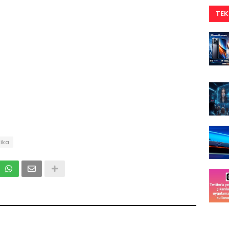
TEK
ika