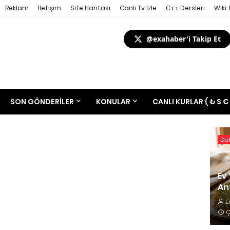
Reklam
İletişim
Site Haritası
Canlı Tv İzle
C++ Dersleri
Wiki:
@exahaber'i Takip Et
SON GÖNDERILER
KONULAR
CANLI KURLAR ( ₺ $ €
Dub
Ev 
Ant
E
Ç