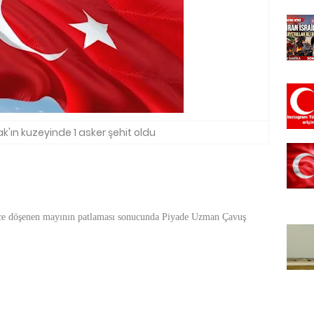
ak'ın kuzeyinde 1 asker şehit oldu
rce döşenen mayının patlaması sonucunda Piyade Uzman Çavuş