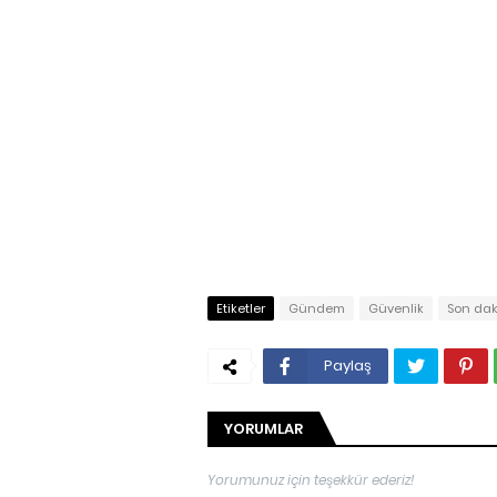
Etiketler
Gündem
Güvenlik
Son dak
Paylaş
YORUMLAR
Yorumunuz için teşekkür ederiz!