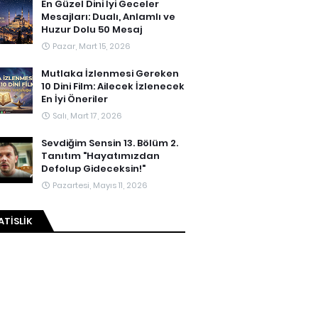
En Güzel Dini İyi Geceler
Mesajları: Dualı, Anlamlı ve
Huzur Dolu 50 Mesaj
Pazar, Mart 15, 2026
Mutlaka İzlenmesi Gereken
10 Dini Film: Ailecek İzlenecek
En İyi Öneriler
Salı, Mart 17, 2026
Sevdiğim Sensin 13. Bölüm 2.
Tanıtım "Hayatımızdan
Defolup Gideceksin!"
Pazartesi, Mayıs 11, 2026
ATISLIK