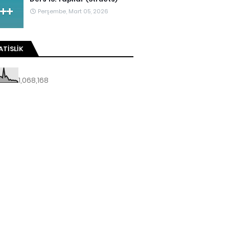
Perşembe, Mart 05, 2026
ATISLIK
1,068,168