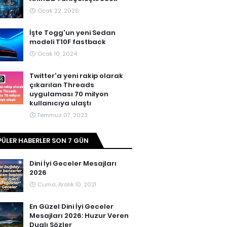
Ocak 22, 2026
İşte Togg'un yeni Sedan
modeli T10F fastback
Ocak 10, 2024
Twitter'a yeni rakip olarak
çıkarılan Threads
uygulaması 70 milyon
kullanıcıya ulaştı
Temmuz 07, 2023
ÜLER HABERLER SON 7 GÜN
Dini İyi Geceler Mesajları
2026
Cuma, Aralık 10, 2021
En Güzel Dini İyi Geceler
Mesajları 2026: Huzur Veren
Dualı Sözler