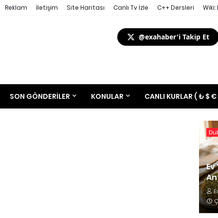
Reklam
İletişim
Site Haritası
Canlı Tv İzle
C++ Dersleri
Wiki:
@exahaber'i Takip Et
SON GÖNDERILER
KONULAR
CANLI KURLAR ( ₺ $ €
Dub
Ev 
Ant
E
Ç