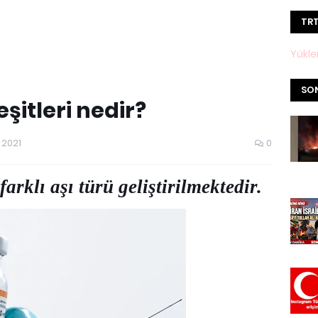
TRT
Yüklen
SON
şitleri nedir?
 2021
0
rklı aşı türü geliştirilmektedir.