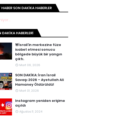
 HABER SON DAKIKA HABERLER
iyor...
 DAKIKA HABERLERI
🚨İsrail’in merkezine füze
isabet etmesi sonucu
bölgede büyük bir yangın
çıktı.
Mart 06, 2026
SON DAKİKA: İran İsrail
Savaşı 2026 – Ayetullah Ali
Hamaney Öldürüldü!
Mart 01, 2026
Instagram yeniden erişime
açıldı
Ağustos 11, 2024