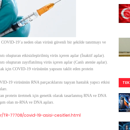
e COVID-19’a neden olan virüsü güvenli bir şekilde tanıtmayı ve
 oluşturan etkisizleştirilmiş virüs içeren aşılar (İnaktif aşılar).
ı oluşturan zayıflatılmış virüs içeren aşılar (Canlı atenüe aşılar).
rmak için COVID-19 virüsünün yapısını taklit eden protein
TEK
VID-19 virüsünün RNA parçacıklarını taşıyan hastalık yapıcı etkisi
ları.
turan protein üretmek için genetik olarak tasarlanmış RNA ve DNA
klaşım olan m-RNA ve DNA aşıları.
tr/TR-77708/covid-19-asisi-cesitleri.html