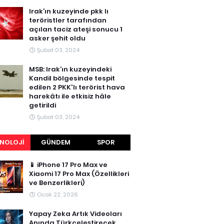
Irak’ın kuzeyinde pkk lı
teröristler tarafından
açılan taciz ateşi sonucu 1
asker şehit oldu
Şubat 03, 2024
MSB: Irak’ın kuzeyindeki
Kandil bölgesinde tespit
edilen 2 PKK'lı terörist hava
harekâtı ile etkisiz hâle
getirildi
Şubat 03, 2024
NOLOJI
GÜNDEM
SPOR
📱 iPhone 17 Pro Max ve
Xiaomi 17 Pro Max (Özellikleri
ve Benzerlikleri)
Ocak 22, 2026
Yapay Zeka Artık Videoları
Anında Türkçeleştirecek