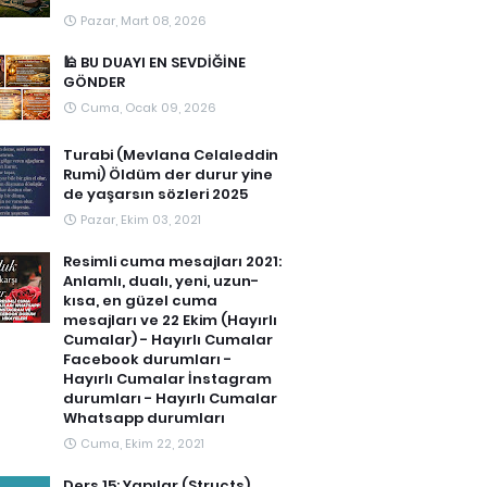
Pazar, Mart 08, 2026
🕌 BU DUAYI EN SEVDİĞİNE
GÖNDER
Cuma, Ocak 09, 2026
Turabi (Mevlana Celaleddin
Rumi) Öldüm der durur yine
de yaşarsın sözleri 2025
Pazar, Ekim 03, 2021
Resimli cuma mesajları 2021:
Anlamlı, dualı, yeni, uzun-
kısa, en güzel cuma
mesajları ve 22 Ekim (Hayırlı
Cumalar) - Hayırlı Cumalar
Facebook durumları -
Hayırlı Cumalar İnstagram
durumları - Hayırlı Cumalar
Whatsapp durumları
Cuma, Ekim 22, 2021
Ders 15: Yapılar (Structs)