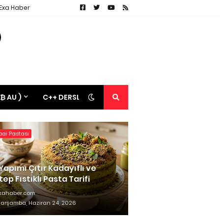
 Exa Haber
 ₿ AU )
C++ DERSLERİ
ai Pastası
Yapımı Çıtır Kadayıflı ve
ep Fıstıklı Pasta Tarifi
xahaber.com
arşamba, Haziran 24, 2026