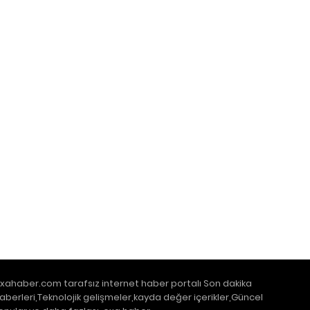
xahaber.com tarafsız internet haber portalı Son dakika
aberleri,Teknolojik gelişmeler,kayda değer içerikler,Güncel