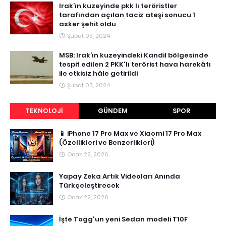
Irak’ın kuzeyinde pkk lı teröristler
tarafından açılan taciz ateşi sonucu 1
asker şehit oldu
Şubat 03, 2024
MSB: Irak’ın kuzeyindeki Kandil bölgesinde
tespit edilen 2 PKK'lı terörist hava harekâtı
ile etkisiz hâle getirildi
Şubat 03, 2024
TEKNOLOJI
GÜNDEM
SPOR
📱 iPhone 17 Pro Max ve Xiaomi 17 Pro Max
(Özellikleri ve Benzerlikleri)
Ocak 22, 2026
Yapay Zeka Artık Videoları Anında
Türkçeleştirecek
Ocak 22, 2026
İşte Togg'un yeni Sedan modeli T10F