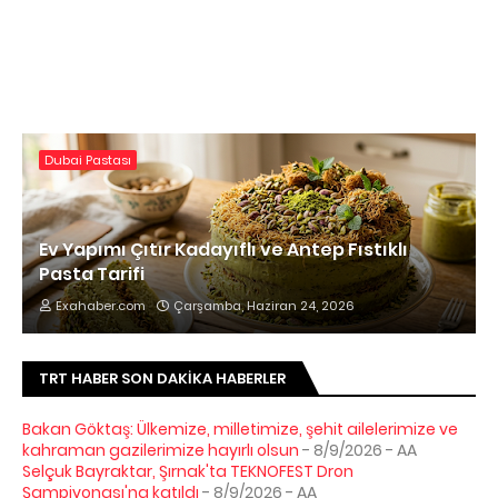
Dubai Pastası
Ev Yapımı Çıtır Kadayıflı ve Antep Fıstıklı
Pasta Tarifi
Exahaber.com
Çarşamba, Haziran 24, 2026
TRT HABER SON DAKIKA HABERLER
Bakan Göktaş: Ülkemize, milletimize, şehit ailelerimize ve
kahraman gazilerimize hayırlı olsun
- 8/9/2026
- AA
Selçuk Bayraktar, Şırnak'ta TEKNOFEST Dron
Şampiyonası'na katıldı
- 8/9/2026
- AA