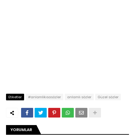
Etiketler
#anlamlikısasözler
anlamlı sözler
Güzel sözler
YORUMLAR