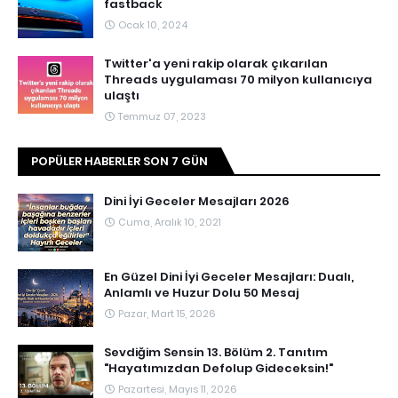
fastback
Ocak 10, 2024
Twitter'a yeni rakip olarak çıkarılan
Threads uygulaması 70 milyon kullanıcıya
ulaştı
Temmuz 07, 2023
POPÜLER HABERLER SON 7 GÜN
Dini İyi Geceler Mesajları 2026
Cuma, Aralık 10, 2021
En Güzel Dini İyi Geceler Mesajları: Dualı,
Anlamlı ve Huzur Dolu 50 Mesaj
Pazar, Mart 15, 2026
Sevdiğim Sensin 13. Bölüm 2. Tanıtım
"Hayatımızdan Defolup Gideceksin!"
Pazartesi, Mayıs 11, 2026