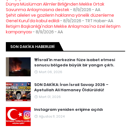
Dünya Müslüman Alimler Birliğinden Mekke Ortak
Savunma Anlaşmasına destek
- 8/9/2026
- AA
Şehit aileleri ve gazilerin haklarına yönelik düzenleme
Genel Kurul'da kabul edildi
- 8/9/2026
- TRT Haber-AA
İletişim Başkanlığı'ndan Mekke Anlaşması'na özel iletişim
kampanyası
- 8/9/2026
- AA
SON DAKIKA HABERLERI
🚨İsrail’in merkezine füze isabet etmesi
sonucu bölgede büyük bir yangın çıktı.
Mart 06, 2026
SON DAKİKA: İran İsrail Savaşı 2026 –
Ayetullah Ali Hamaney Öldürüldü!
Mart 01, 2026
Instagram yeniden erişime açıldı
Ağustos 11, 2024